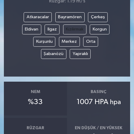
Rüzgar: 1.19 m/s
Atkaracalar
Bayramören
Çerkeş
Eldivan
Ilgaz
Kızılırmak
Korgun
Kurşunlu
Merkez
Orta
Şabanözü
Yapraklı
NEM
BASINÇ
%33
1007 HPA
hpa
RÜZGAR
EN DÜŞÜK / EN YÜKSEK