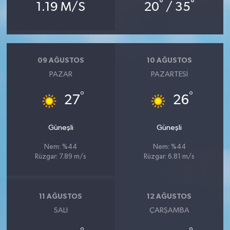
°
°
1.19 M/S
20
/ 35
09 AĞUSTOS
10 AĞUSTOS
PAZAR
PAZARTESI
°
°
27
26
Güneşli
Güneşli
Nem: %44
Nem: %44
Rüzgar: 7.89 m/s
Rüzgar: 6.81 m/s
11 AĞUSTOS
12 AĞUSTOS
SALI
ÇARŞAMBA