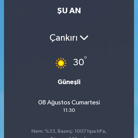
ŞU AN
Çankırı
°
30
Güneşli
08 Ağustos Cumartesi
11:30
Nem: %33, Basınç: 1007 hpa hPa,