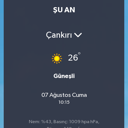
ŞU AN
Çankırı
°
26
Güneşli
07 Ağustos Cuma
10:15
Nem: %43, Basınç: 1009 hpa hPa,