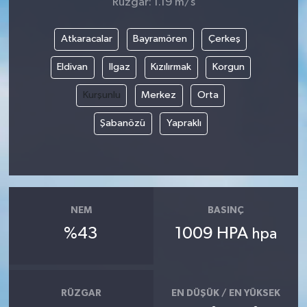
Rüzgar: 1.19 m/s
Atkaracalar
Bayramören
Çerkeş
Eldivan
Ilgaz
Kızılırmak
Korgun
Kurşunlu
Merkez
Orta
Şabanözü
Yapraklı
NEM
BASINÇ
%43
1009 HPA
hpa
RÜZGAR
EN DÜŞÜK / EN YÜKSEK