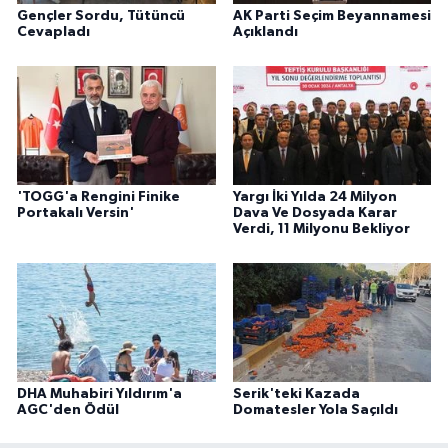
Gençler Sordu, Tütüncü
AK Parti Seçim Beyannamesi
Cevapladı
Açıklandı
'TOGG'a Rengini Finike
Yargı İki Yılda 24 Milyon
Portakalı Versin'
Dava Ve Dosyada Karar
Verdi, 11 Milyonu Bekliyor
DHA Muhabiri Yıldırım'a
Serik'teki Kazada
AGC'den Ödül
Domatesler Yola Saçıldı