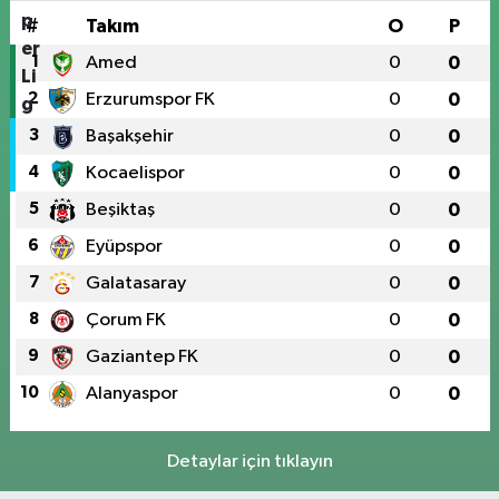
#
Takım
O
P
1
Amed
0
0
2
Erzurumspor FK
0
0
3
Başakşehir
0
0
4
Kocaelispor
0
0
5
Beşiktaş
0
0
6
Eyüpspor
0
0
7
Galatasaray
0
0
8
Çorum FK
0
0
9
Gaziantep FK
0
0
10
Alanyaspor
0
0
Detaylar için tıklayın