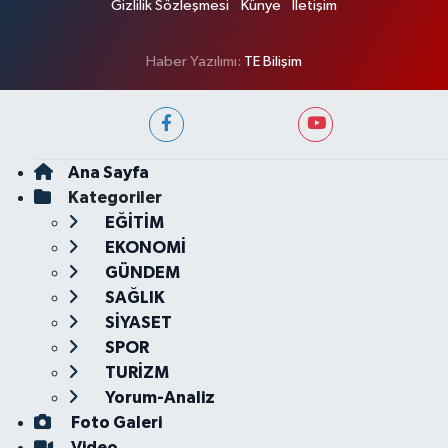
Gizlilik Sözleşmesi
Künye
İletişim
Haber Yazılımı:
TE Bilişim
Ana Sayfa
Kategoriler
EĞİTİM
EKONOMİ
GÜNDEM
SAĞLIK
SİYASET
SPOR
TURİZM
Yorum-Analiz
Foto Galeri
Video