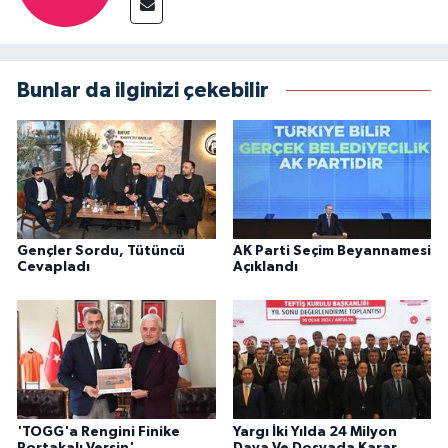
Bunlar da ilginizi çekebilir
Gençler Sordu, Tütüncü
AK Parti Seçim Beyannamesi
Cevapladı
Açıklandı
'TOGG'a Rengini Finike
Yargı İki Yılda 24 Milyon
Portakalı Versin'
Dava Ve Dosyada Karar