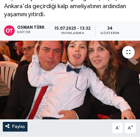
Ankara'da geçirdiği kalp ameliyatının ardından
yaşamını yitirdi.
OSMAN TÜRK
15.07.2025 - 13:32
34
EDITÖR
YAYINLANMA
GÖSTERIM
Paylaş
-
+
A
A