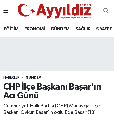
EĞİTİM
EKONOMİ
GÜNDEM
SAĞLIK
SİYASET
HABERLER
GÜNDEM
CHP İlçe Başkanı Başar'ın
Acı Günü
Cumhuriyet Halk Partisi (CHP) Manavgat İlçe
Başkanı Oykun Başar'ın oğlu Ege Başar (13)