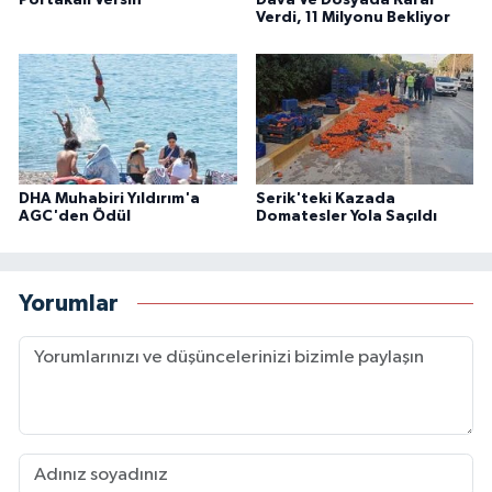
Verdi, 11 Milyonu Bekliyor
DHA Muhabiri Yıldırım'a
Serik'teki Kazada
AGC'den Ödül
Domatesler Yola Saçıldı
Yorumlar