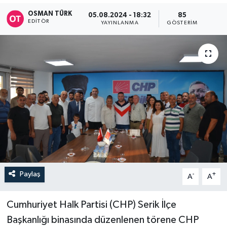
OSMAN TÜRK
05.08.2024 - 18:32
85
EDITÖR
YAYINLANMA
GÖSTERIM
Paylaş
-
+
A
A
Cumhuriyet Halk Partisi (CHP) Serik İlçe
Başkanlığı binasında düzenlenen törene CHP