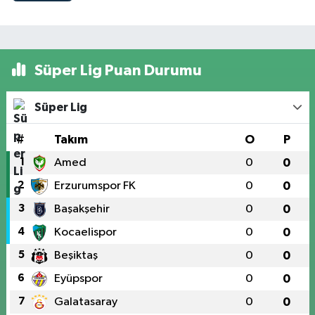
Süper Lig Puan Durumu
Süper Lig
#
Takım
O
P
1
Amed
0
0
2
Erzurumspor FK
0
0
3
Başakşehir
0
0
4
Kocaelispor
0
0
5
Beşiktaş
0
0
6
Eyüpspor
0
0
7
Galatasaray
0
0