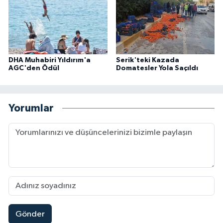
DHA Muhabiri Yıldırım'a
Serik'teki Kazada
AGC'den Ödül
Domatesler Yola Saçıldı
Yorumlar
Gönder