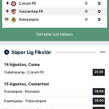
8
Çorum FK
0
0
9
Gaziantep FK
0
0
10
Alanyaspor
0
0
Detaylar için tıklayın
Süper Lig Fikstür
14 Ağustos, Cuma
Galatasaray - Çorum FK
21:30
15 Ağustos, Cumartesi
Konyaspor - Rizespor
19:00
Kasımpaşa - Trabzonspor
19:00