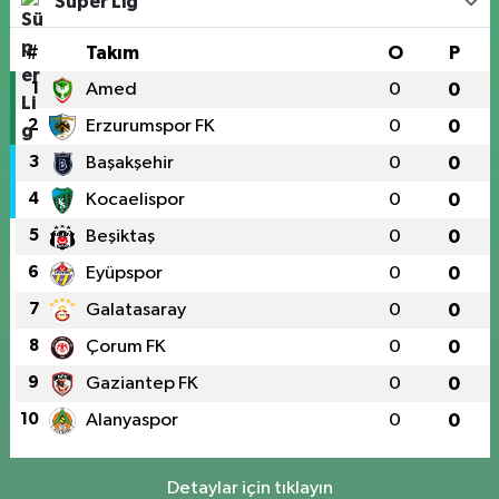
Süper Lig
#
Takım
O
P
1
Amed
0
0
2
Erzurumspor FK
0
0
3
Başakşehir
0
0
4
Kocaelispor
0
0
5
Beşiktaş
0
0
6
Eyüpspor
0
0
7
Galatasaray
0
0
8
Çorum FK
0
0
9
Gaziantep FK
0
0
10
Alanyaspor
0
0
Detaylar için tıklayın