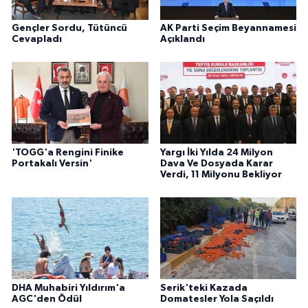
Gençler Sordu, Tütüncü
AK Parti Seçim Beyannamesi
Cevapladı
Açıklandı
'TOGG'a Rengini Finike
Yargı İki Yılda 24 Milyon
Portakalı Versin'
Dava Ve Dosyada Karar
Verdi, 11 Milyonu Bekliyor
DHA Muhabiri Yıldırım'a
Serik'teki Kazada
AGC'den Ödül
Domatesler Yola Saçıldı