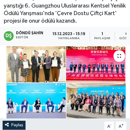
yarıştığı 6. Guangzhou Uluslararası Kentsel Yenilik
Ödülü Yarışması'nda 'Çevre Dostu Çiftçi Kart'
projesi ile onur ödülü kazandı.
DÖNDÜ ŞAHİN
15.12.2023 - 15:19
1
6
EDITÖR
YAYINLANMA
PAYLAŞIM
GÖST
Paylaş
-
+
A
A