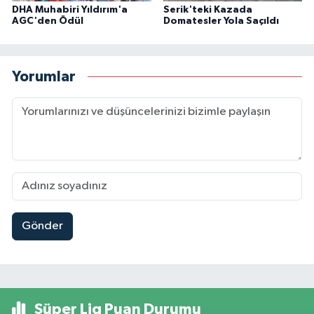
DHA Muhabiri Yıldırım'a
Serik'teki Kazada
AGC'den Ödül
Domatesler Yola Saçıldı
Yorumlar
Gönder
Süper Lig Puan Durumu