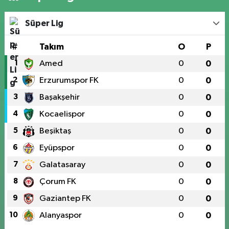
Süper Lig
#
Takım
O
P
1
Amed
0
0
2
Erzurumspor FK
0
0
3
Başakşehir
0
0
4
Kocaelispor
0
0
5
Beşiktaş
0
0
6
Eyüpspor
0
0
7
Galatasaray
0
0
8
Çorum FK
0
0
9
Gaziantep FK
0
0
10
Alanyaspor
0
0