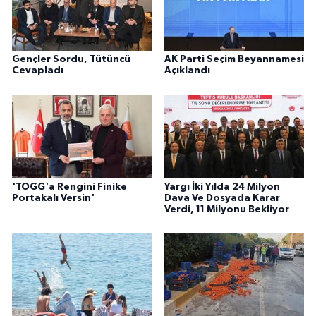
Gençler Sordu, Tütüncü
AK Parti Seçim Beyannamesi
Cevapladı
Açıklandı
'TOGG'a Rengini Finike
Yargı İki Yılda 24 Milyon
Portakalı Versin'
Dava Ve Dosyada Karar
Verdi, 11 Milyonu Bekliyor