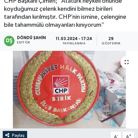
CHP Başkanı Çimen; “Atatürk heykeli önünde
koyduğumuz çelenk kendini bilmez birileri
tarafından kırılmıştır. CHP’nin ismine, çelengine
bile tahammülü olmayanları kınıyorum”
DÖNDÜ ŞAHİN
11.03.2024 - 17:24
29
EDITÖR
YAYINLANMA
GÖSTERIM
Paylaş
-
+
A
A