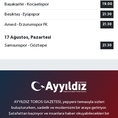
Başakşehir - Kocaelispor
19:00
Beşiktaş - Eyüpspor
21:30
Amed - Erzurumspor FK
21:30
17 Ağustos, Pazartesi
Samsunspor - Göztepe
21:30
AYYILDIZ TOROS GAZETESİ, yepyeni temasıyla sizleri
buluştururken, sadelik ve modernizmi bir araya getiriyor.
Şatafattan kaçınıyor ve insanlara haber okuyabilecekleri bir