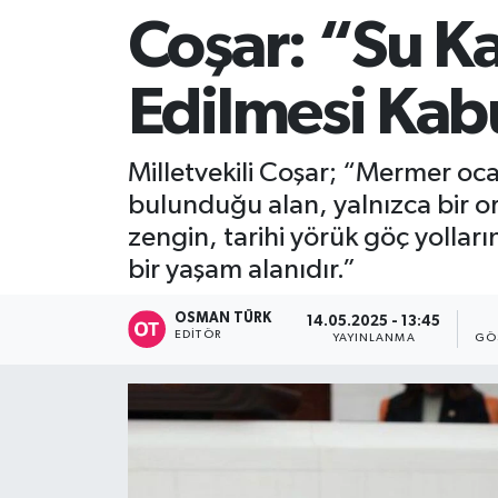
Coşar: “Su K
Edilmesi Kab
Milletvekili Coşar; “Mermer oc
bulunduğu alan, yalnızca bir o
zengin, tarihi yörük göç yollar
bir yaşam alanıdır.”
OSMAN TÜRK
14.05.2025 - 13:45
EDITÖR
YAYINLANMA
GÖ