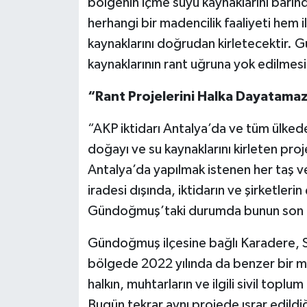
bölgenin içme suyu kaynaklarını barınd
herhangi bir madencilik faaliyeti hem 
kaynaklarını doğrudan kirletecektir.
kaynaklarının rant uğruna yok edilmes
“Rant Projelerini Halka Dayatamaz
“AKP iktidarı Antalya’da ve tüm ülkede
doğayı ve su kaynaklarını kirleten pr
Antalya’da yapılmak istenen her taş 
iradesi dışında, iktidarın ve şirketleri
Gündoğmuş’taki durumda bunun son ö
Gündoğmuş ilçesine bağlı Karadere, S
bölgede 2022 yılında da benzer bir me
halkın, muhtarların ve ilgili sivil toplu
Bugün tekrar aynı projede ısrar edildiğ