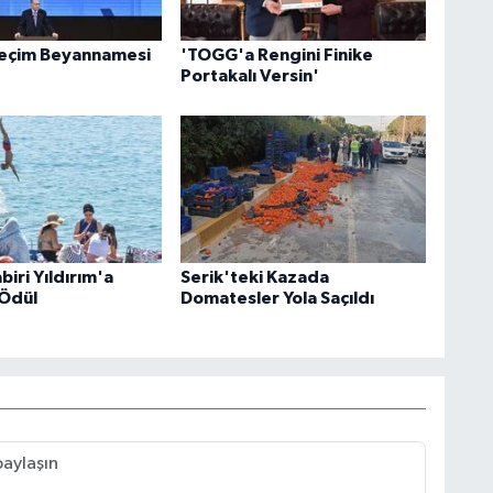
Seçim Beyannamesi
'TOGG'a Rengini Finike
Portakalı Versin'
iri Yıldırım'a
Serik'teki Kazada
Ödül
Domatesler Yola Saçıldı