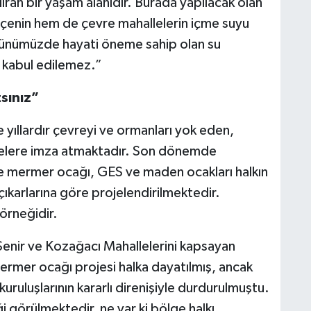
ıran bir yaşam alanıdır. Burada yapılacak olan
ilçenin hem de çevre mahallelerin içme suyu
 Günümüzde hayati öneme sahip olan su
i kabul edilemez.”
sınız”
 yıllardır çevreyi ve ormanları yok eden,
ojelere imza atmaktadır. Son dönemde
ve mermer ocağı, GES ve maden ocakları halkın
n çıkarlarına göre projelendirilmektedir.
rneğidir.
enir ve Kozağacı Mahallelerini kapsayan
rmer ocağı projesi halka dayatılmış, ancak
m kuruluşlarının kararlı direnişiyle durdurulmuştu.
i görülmektedir, ne var ki bölge halkı,