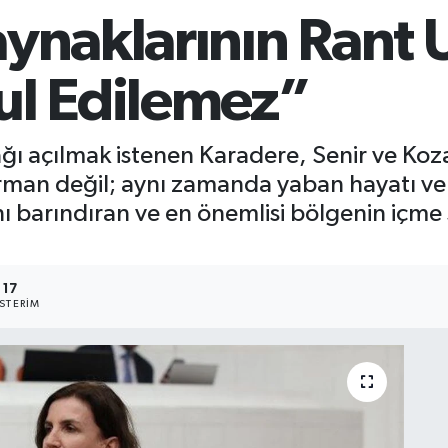
aynaklarının Rant
ul Edilemez”
ağı açılmak istenen Karadere, Senir ve Koz
rman değil; aynı zamanda yaban hayatı ve e
ını barındıran ve en önemlisi bölgenin içme
17
STERIM