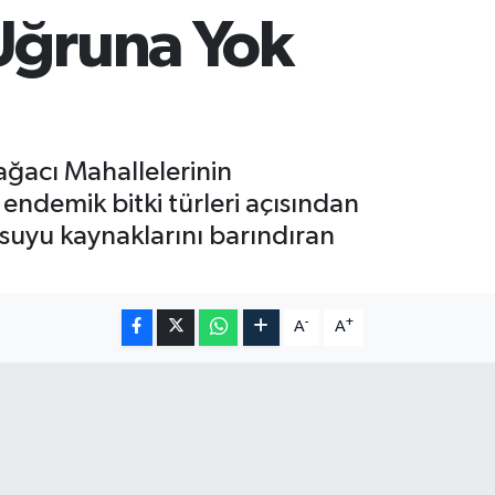
 Uğruna Yok
ağacı Mahallelerinin
ndemik bitki türleri açısından
 suyu kaynaklarını barındıran
-
+
A
A