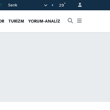
°
Serik
7
29
7
OR
TURİZM
YORUM-ANALİZ
5
9
9
2