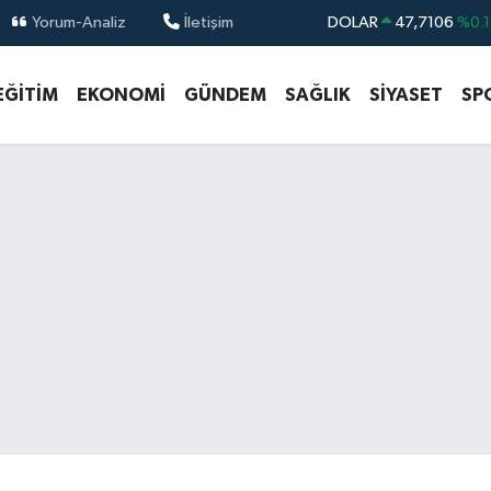
Yorum-Analiz
İletişim
DOLAR
47,7106
%0.1
EURO
55,1652
%0.2
EĞİTİM
EKONOMİ
GÜNDEM
SAĞLIK
SİYASET
SP
STERLİN
64,4046
%0.3
GRAM ALTIN
6648.99
%2.5
BİST100
13.773
%-1
BITCOIN
65.130,04
%1.