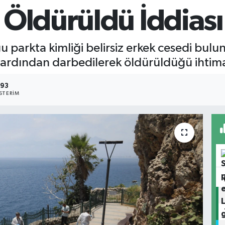
 Öldürüldü İddiası
parkta kimliği belirsiz erkek cesedi bulundu
 ardından darbedilerek öldürüldüğü ihtima
93
STERIM