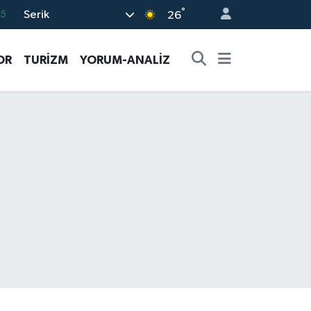
°
Serik
05
26
18
OR
TURİZM
YORUM-ANALİZ
22
39
0
66