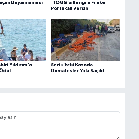
Seçim Beyannamesi
'TOGG'a Rengini Finike
Portakalı Versin'
iri Yıldırım'a
Serik'teki Kazada
Ödül
Domatesler Yola Saçıldı