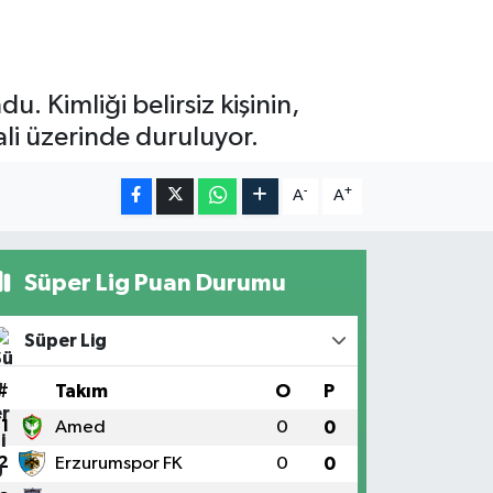
. Kimliği belirsiz kişinin,
li üzerinde duruluyor.
-
+
A
A
Süper Lig Puan Durumu
Süper Lig
#
Takım
O
P
1
Amed
0
0
2
Erzurumspor FK
0
0