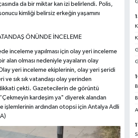
G
sında da bir miktar kan izi belirlendi. Polis,
sonucu kimliği belirsiz erkeğin yaşamını
1
K
 VATANDAŞ ÖNÜNDE İNCELEME
K
G
e inceleme yapılması için olay yeri inceleme
bir alan olması nedeniyle yayaların olay
G
Olay yeri inceleme ekiplerinin, olay yeri şeridi
1
i ve sık sık vatandaşı olay yerinden
B
ikkati çekti. Gazetecilerin de görüntü
 “Çekmeyin kardeşim ya" diyerek alandan
B
e işlemlerinin ardından otopsi için Antalya Adli
A
A)
1
S