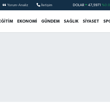
Yorum-Analiz
İletişim
DOLAR
47,5971
%0.
EURO
55,1336
%0.
EĞİTİM
EKONOMİ
GÜNDEM
SAĞLIK
SİYASET
SP
STERLİN
64,2534
%0.
GRAM ALTIN
6518.23
%0.
BİST100
13.703
%
BITCOIN
64.475,47
%0.