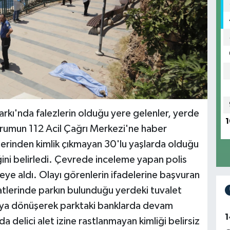
kı'nda falezlerin olduğu yere gelenler, yerde
1
 Durumun 112 Acil Çağrı Merkezi'ne haber
üzerinden kimlik çıkmayan 30'lu yaşlarda olduğu
ğini belirledi. Çevrede inceleme yapan polis
meye aldı. Olayı görenlerin ifadelerine başvuran
saatlerinde parkın bulunduğu yerdeki tuvalet
gaya dönüşerek parktaki banklarda devam
1
a delici alet izine rastlanmayan kimliği belirsiz