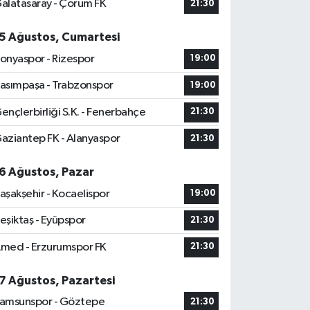
alatasaray - Çorum FK
21:30
5 Ağustos, Cumartesi
onyaspor - Rizespor
19:00
asımpaşa - Trabzonspor
19:00
ençlerbirliği S.K. - Fenerbahçe
21:30
aziantep FK - Alanyaspor
21:30
6 Ağustos, Pazar
aşakşehir - Kocaelispor
19:00
eşiktaş - Eyüpspor
21:30
med - Erzurumspor FK
21:30
7 Ağustos, Pazartesi
amsunspor - Göztepe
21:30