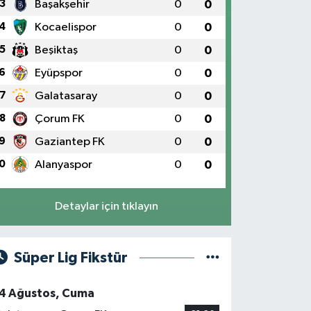
3
Başakşehir
0
0
4
Kocaelispor
0
0
5
Beşiktaş
0
0
6
Eyüpspor
0
0
7
Galatasaray
0
0
8
Çorum FK
0
0
9
Gaziantep FK
0
0
0
Alanyaspor
0
0
Detaylar için tıklayın
Süper Lig Fikstür
4 Ağustos, Cuma