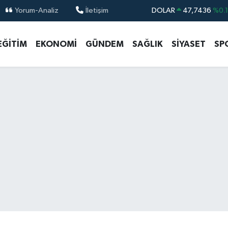
Yorum-Analiz
İletişim
DOLAR
47,7436
%0.
EURO
55,2510
%0.
EĞİTİM
EKONOMİ
GÜNDEM
SAĞLIK
SİYASET
SP
STERLİN
64,4811
%0.
GRAM ALTIN
6660.55
%0.
BİST100
13.779
%-
BITCOIN
64.959,79
%1.