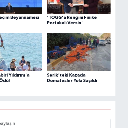
Seçim Beyannamesi
'TOGG'a Rengini Finike
Portakalı Versin'
iri Yıldırım'a
Serik'teki Kazada
Ödül
Domatesler Yola Saçıldı