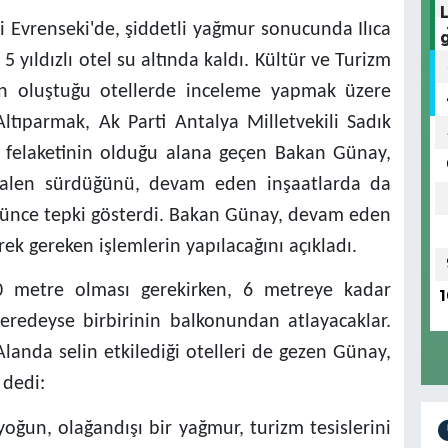
i Evrenseki'de, şiddetli yağmur sonucunda Ilıca
5 yıldızlı otel su altında kaldı. Kültür ve Turizm
ın oluştuğu otellerde inceleme yapmak üzere
ltıparmak, Ak Parti Antalya Milletvekili Sadık
el felaketinin olduğu alana geçen Bakan Günay,
halen sürdüğünü, devam eden inşaatlarda da
örünce tepki gösterdi. Bakan Günay, devam eden
erek gereken işlemlerin yapılacağını açıkladı.
0 metre olması gerekirken, 6 metreye kadar
1
redeyse birbirinin balkonundan atlayacaklar.
Alanda selin etkilediği otelleri de gezen Günay,
 dedi:
ğun, olağandışı bir yağmur, turizm tesislerini