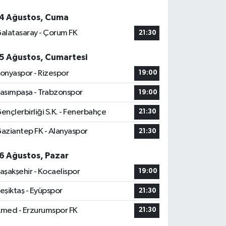
4 Ağustos, Cuma
alatasaray - Çorum FK
21:30
5 Ağustos, Cumartesi
onyaspor - Rizespor
19:00
asımpaşa - Trabzonspor
19:00
ençlerbirliği S.K. - Fenerbahçe
21:30
aziantep FK - Alanyaspor
21:30
6 Ağustos, Pazar
aşakşehir - Kocaelispor
19:00
eşiktaş - Eyüpspor
21:30
med - Erzurumspor FK
21:30