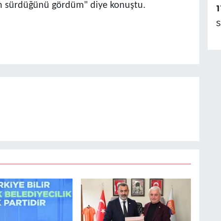
rın sürdüğünü gördüm" diye konuştu.
1
S