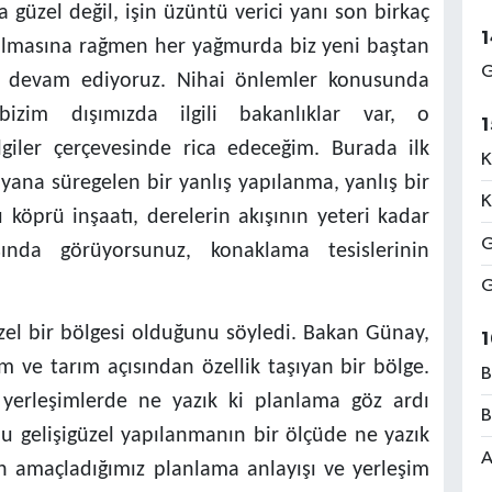
a güzel değil, işin üzüntü verici yanı son birkaç
1
olmasına rağmen her yağmurda biz yeni baştan
G
a devam ediyoruz. Nihai önlemler konusunda
bizim dışımızda ilgili bakanlıklar var, o
1
giler çerçevesinde rica edeceğim. Burada ilk
K
yana süregelen bir yanlış yapılanma, yanlış bir
K
köprü inşaatı, derelerin akışının yeteri kadar
G
ında görüyorsunuz, konaklama tesislerinin
G
zel bir bölgesi olduğunu söyledi. Bakan Günay,
1
zm ve tarım açısından özellik taşıyan bir bölge.
B
 yerleşimlerde ne yazık ki planlama göz ardı
B
 bu gelişigüzel yapılanmanın bir ölçüde ne yazık
A
 amaçladığımız planlama anlayışı ve yerleşim