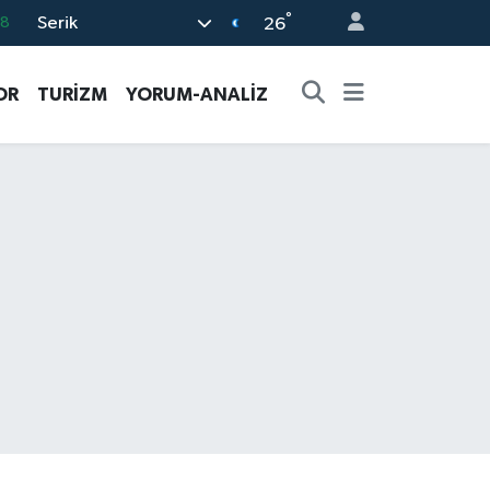
°
Serik
18
26
32
OR
TURİZM
YORUM-ANALİZ
38
03
14
11