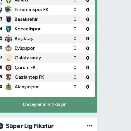
Amed
0
0
2
Erzurumspor FK
0
0
3
Başakşehir
0
0
4
Kocaelispor
0
0
5
Beşiktaş
0
0
6
Eyüpspor
0
0
7
Galatasaray
0
0
8
Çorum FK
0
0
9
Gaziantep FK
0
0
0
Alanyaspor
0
0
Detaylar için tıklayın
Süper Lig Fikstür