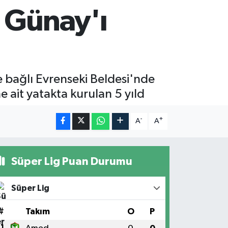
n Günay'ı
 bağlı Evrenseki Beldesi'nde
 ait yatakta kurulan 5 yıld
-
+
A
A
Süper Lig Puan Durumu
Süper Lig
#
Takım
O
P
1