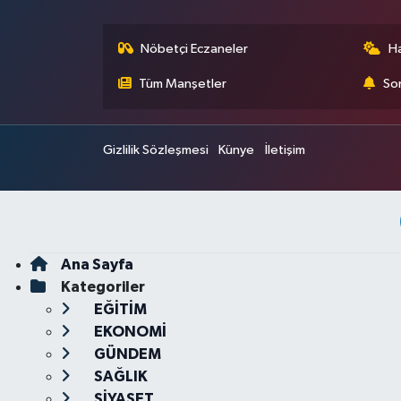
Nöbetçi Eczaneler
H
Tüm Manşetler
Son
Gizlilik Sözleşmesi
Künye
İletişim
Ana Sayfa
Kategoriler
EĞİTİM
EKONOMİ
GÜNDEM
SAĞLIK
SİYASET