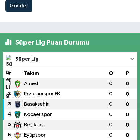
Gönder
Süper Lig Puan Durumu
Süper Lig
#
Takım
O
P
1
Amed
0
0
2
Erzurumspor FK
0
0
3
Başakşehir
0
0
4
Kocaelispor
0
0
5
Beşiktaş
0
0
6
Eyüpspor
0
0