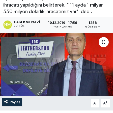
ihracatı yapıldığını belirterek, ''11 ayda 1 milyar
550 milyon dolarlık ihracatımız var'' dedi.
HABER MERKEZI
10.12.2019 - 17:56
1288
EDITÖR
YAYINLANMA
GÖSTERIM
Paylaş
-
+
A
A