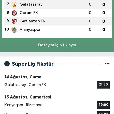
7
Galatasaray
0
0
8
Çorum FK
0
0
9
Gaziantep FK
0
0
10
Alanyaspor
0
0
Detaylar için tıklayın
Süper Lig Fikstür
14 Ağustos, Cuma
Galatasaray - Çorum FK
21:30
15 Ağustos, Cumartesi
Konyaspor - Rizespor
19:00