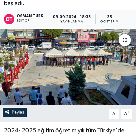
başladı.
OSMAN TÜRK
09.09.2024 - 18:33
35
EDITÖR
YAYINLANMA
GÖSTERIM
Paylaş
-
+
A
A
2024- 2025 eğitim öğretim yılı tüm Türkiye'de