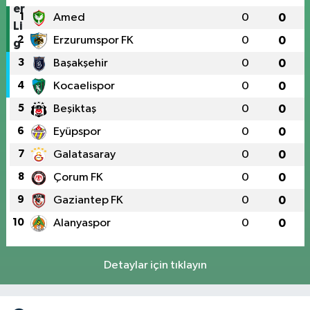
1
Amed
0
0
2
Erzurumspor FK
0
0
3
Başakşehir
0
0
4
Kocaelispor
0
0
5
Beşiktaş
0
0
6
Eyüpspor
0
0
7
Galatasaray
0
0
8
Çorum FK
0
0
9
Gaziantep FK
0
0
10
Alanyaspor
0
0
Detaylar için tıklayın