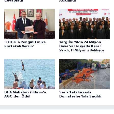
Cevapladı
Açıklandı
'TOGG'a Rengini Finike
Yargı İki Yılda 24 Milyon
Portakalı Versin'
Dava Ve Dosyada Karar
Verdi, 11 Milyonu Bekliyor
DHA Muhabiri Yıldırım'a
Serik'teki Kazada
AGC'den Ödül
Domatesler Yola Saçıldı