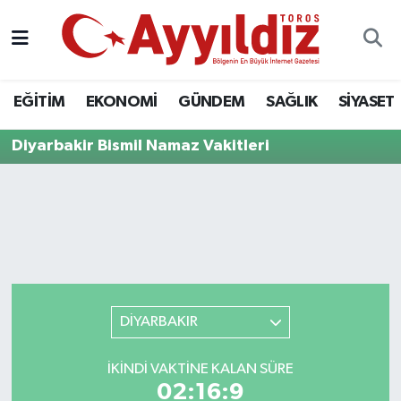
EĞİTİM
EKONOMİ
GÜNDEM
SAĞLIK
SİYASET
Diyarbakir Bismil Namaz Vakitleri
DİYARBAKIR
İKINDI VAKTINE KALAN SÜRE
02:16:9