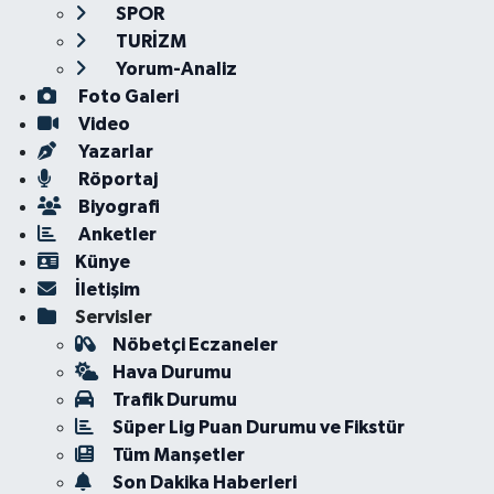
SPOR
TURİZM
Yorum-Analiz
Foto Galeri
Video
Yazarlar
Röportaj
Biyografi
Anketler
Künye
İletişim
Servisler
Nöbetçi Eczaneler
Hava Durumu
Trafik Durumu
Süper Lig Puan Durumu ve Fikstür
Tüm Manşetler
Son Dakika Haberleri