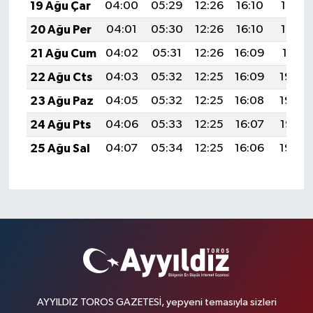
19 Ağu Çar
04:00
05:29
12:26
16:10
19:13
20 Ağu Per
04:01
05:30
12:26
16:10
19:12
21 Ağu Cum
04:02
05:31
12:26
16:09
19:11
22 Ağu Cts
04:03
05:32
12:25
16:09
19:09
23 Ağu Paz
04:05
05:32
12:25
16:08
19:08
24 Ağu Pts
04:06
05:33
12:25
16:07
19:07
25 Ağu Sal
04:07
05:34
12:25
16:06
19:05
AYYILDIZ TOROS GAZETESİ, yepyeni temasıyla sizleri