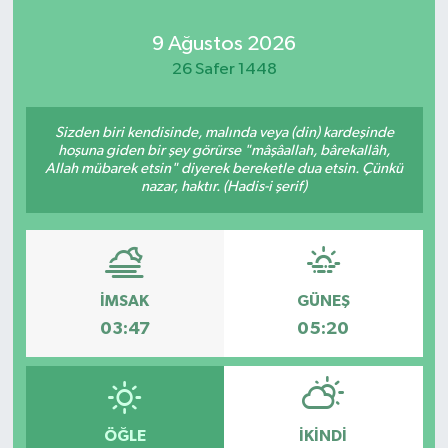
9 Ağustos 2026
26 Safer 1448
Sizden biri kendisinde, malında veya (din) kardeşinde
hoşuna giden bir şey görürse "mâşâallah, bârekallâh,
Allah mübarek etsin" diyerek bereketle dua etsin. Çünkü
nazar, haktır. (Hadis-i şerif)
İMSAK
GÜNEŞ
03:47
05:20
ÖĞLE
İKINDI