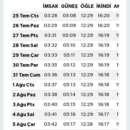
İMSAK
GÜNEŞ
ÖĞLE
İKINDI
AKŞA
25 Tem Cts
03:28
05:08
12:29
16:20
19:40
26 Tem Paz
03:29
05:09
12:29
16:20
19:39
27 Tem Pts
03:31
05:09
12:29
16:19
19:39
28 Tem Sal
03:32
05:10
12:29
16:19
19:38
29 Tem Çar
03:33
05:11
12:29
16:19
19:37
30 Tem Per
03:35
05:12
12:29
16:19
19:36
31 Tem Cum
03:36
05:13
12:29
16:18
19:35
1 Ağu Cts
03:37
05:13
12:29
16:18
19:34
2 Ağu Paz
03:38
05:14
12:29
16:18
19:33
3 Ağu Pts
03:40
05:15
12:29
16:18
19:32
4 Ağu Sal
03:41
05:16
12:29
16:17
19:31
5 Ağu Çar
03:42
05:17
12:28
16:17
19:30