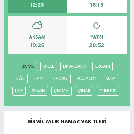
12:28
16:15
AKŞAM
YATSI
19:26
20:52
BİSMİL
DİCLE
DİYARBAKIR
ERGANİ
EĞİL
HANİ
HAZRO
KOCAKÖY
KULP
LİCE
SİLVAN
ÇERMİK
ÇINAR
ÇÜNGÜŞ
BİSMİL AYLIK NAMAZ VAKITLERI