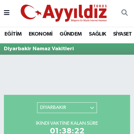
EĞİTİM
EKONOMİ
GÜNDEM
SAĞLIK
SİYASET
Diyarbakir Namaz Vakitleri
DİYARBAKIR
İKINDI VAKTINE KALAN SÜRE
01:38:22