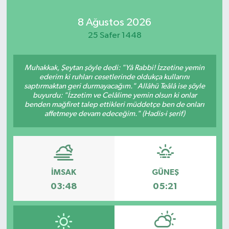
8 Ağustos 2026
25 Safer 1448
Muhakkak, Şeytan şöyle dedi: "Yâ Rabbi! İzzetine yemin
ederim ki ruhları cesetlerinde oldukça kullarını
saptırmaktan geri durmayacağım." Allâhü Teâlâ ise şöyle
buyurdu: "İzzetim ve Celâlime yemin olsun ki onlar
benden mağfiret talep ettikleri müddetçe ben de onları
affetmeye devam edeceğim." (Hadis-i şerif)
İMSAK
GÜNEŞ
03:48
05:21