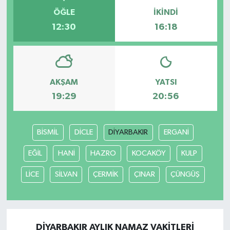
ÖĞLE
İKINDI
12:30
16:18
AKŞAM
YATSI
19:29
20:56
BİSMİL
DİCLE
DİYARBAKIR
ERGANİ
EĞİL
HANİ
HAZRO
KOCAKÖY
KULP
LİCE
SİLVAN
ÇERMİK
ÇINAR
ÇÜNGÜŞ
DİYARBAKIR AYLIK NAMAZ VAKITLERI