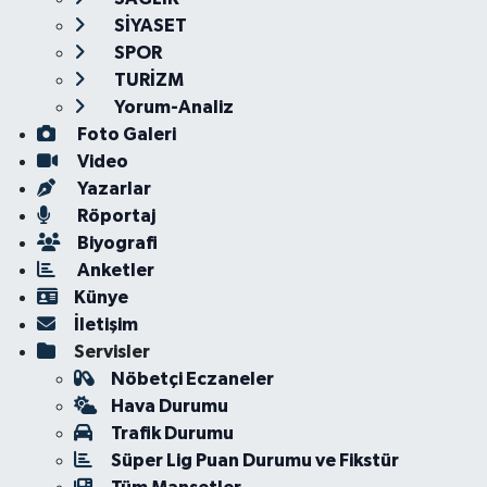
SİYASET
SPOR
TURİZM
Yorum-Analiz
Foto Galeri
Video
Yazarlar
Röportaj
Biyografi
Anketler
Künye
İletişim
Servisler
Nöbetçi Eczaneler
Hava Durumu
Trafik Durumu
Süper Lig Puan Durumu ve Fikstür