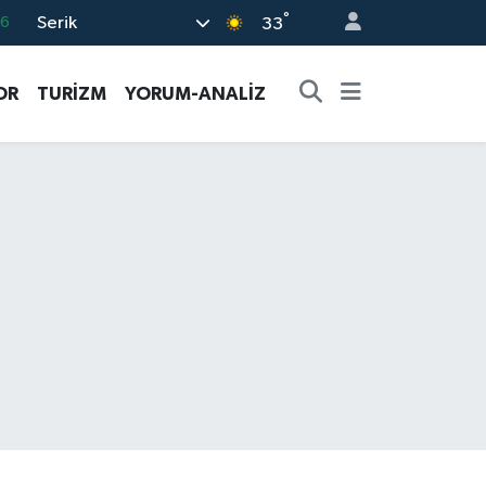
°
Serik
06
33
.1
OR
TURİZM
YORUM-ANALİZ
21
39
0
66