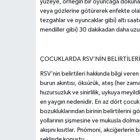
yüzeye, örneğin bir oyuncağa dokunar
veya gözlerine götürerek enfekte olabil
tezgahlar ve oyuncaklar gibi) altı saa
mendiller gibi) 30 dakikadan daha uzu
ÇOCUKLARDA RSV'NİN BELİRTİLERİ
RSV'nin belirtileri hakkında bilgi vere
burun akıntısı, öksürük, ateş (her zaman
huzursuzluk ve sinirlilik, uykuya meyi
en yaygın nedenidir. En az dört çocukta
bozukluklarından birinin belirtilerini g
yollarının şişmesine ve mukusla dolma
akışını kısıtlar. Pnömoni, akciğerlerin 
şeklinde konuştu.