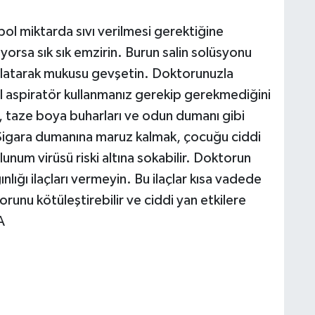
ol miktarda sıvı verilmesi gerektiğine
rsa sık sık emzirin. Burun salin solüsyonu
amlatarak mukusu gevşetin. Doktorunuzla
l aspiratör kullanmanız gerekip gerekmediğini
, taze boya buharları ve odun dumanı gibi
 Sigara dumanına maruz kalmak, çocuğu ciddi
unum virüsü riski altına sokabilir. Doktorun
ığı ilaçları vermeyin. Bu ilaçlar kısa vadede
sorunu kötüleştirebilir ve ciddi yan etkilere
A