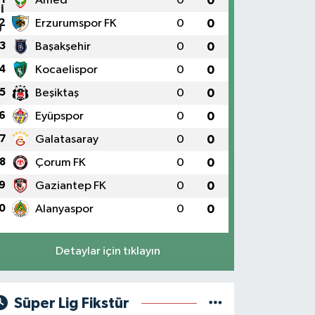
Amed
0
0
2
Erzurumspor FK
0
0
3
Başakşehir
0
0
4
Kocaelispor
0
0
5
Beşiktaş
0
0
6
Eyüpspor
0
0
7
Galatasaray
0
0
8
Çorum FK
0
0
9
Gaziantep FK
0
0
0
Alanyaspor
0
0
Detaylar için tıklayın
Süper Lig Fikstür