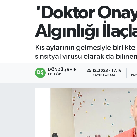
'Doktor Ona
Algınlığı İlaç
Kış aylarının gelmesiyle birlik
sinsityal virüsü olarak da bilin
DÖNDÜ ŞAHİN
25.12.2023 - 17:16
EDITÖR
YAYINLANMA
PA