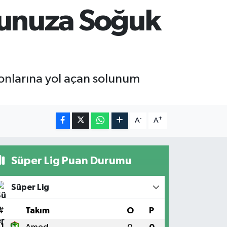
unuza Soğuk
iyonlarına yol açan solunum
-
+
A
A
Süper Lig Puan Durumu
Süper Lig
#
Takım
O
P
1