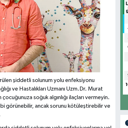
örülen şiddetli solunum yolu enfeksiyonu
1
ğlığı ve Hastalıkları Uzmanı Uzm.Dr. Murat
çocuğunuza soğuk algınlığı ilaçları vermeyin.
ibi görünebilir, ancak sorunu kötüleştirebilir ve
.
larda şiddetli solunum yolu enfeksiyonlarına yol