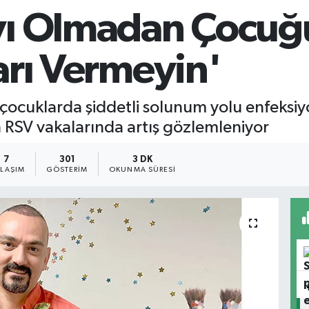
yı Olmadan Çocuğ
ları Vermeyin'
te çocuklarda şiddetli solunum yolu enfeks
en RSV vakalarında artış gözlemleniyor
7
301
3 DK
YLAŞIM
GÖSTERIM
OKUNMA SÜRESI