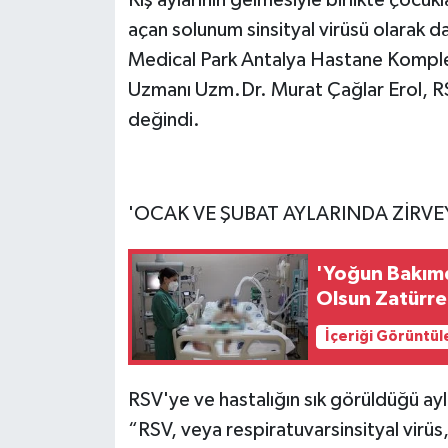
açan solunum sinsityal virüsü olarak d
Medical Park Antalya Hastane Komplek
Uzmanı Uzm.Dr. Murat Çağlar Erol, RS
değindi.
'OCAK VE ŞUBAT AYLARINDA ZİRVE
'Yoğun Bakımd
Olsun Zatürre
İçeriği Görüntül
RSV'ye ve hastalığın sık görüldüğü a
“RSV, veya respiratuvarsinsityal virüs