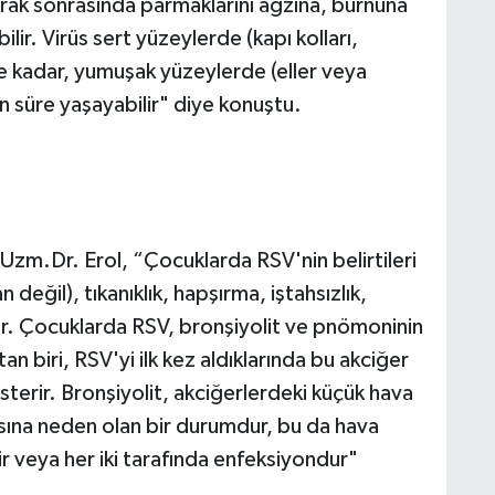
ak sonrasında parmaklarını ağzına, burnuna
ir. Virüs sert yüzeylerde (kapı kolları,
te kadar, yumuşak yüzeylerde (eller veya
n süre yaşayabilir" diye konuştu.
n Uzm.Dr. Erol, “Çocuklarda RSV'nin belirtileri
 değil), tıkanıklık, hapşırma, iştahsızlık,
ldir. Çocuklarda RSV, bronşiyolit ve pnömoninin
n biri, RSV'yi ilk kez aldıklarında bu akciğer
österir. Bronşiyolit, akciğerlerdeki küçük hava
sına neden olan bir durumdur, bu da hava
bir veya her iki tarafında enfeksiyondur"