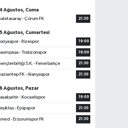
4 Ağustos, Cuma
alatasaray - Çorum FK
21:30
5 Ağustos, Cumartesi
onyaspor - Rizespor
19:00
asımpaşa - Trabzonspor
19:00
ençlerbirliği S.K. - Fenerbahçe
21:30
aziantep FK - Alanyaspor
21:30
6 Ağustos, Pazar
aşakşehir - Kocaelispor
19:00
eşiktaş - Eyüpspor
21:30
med - Erzurumspor FK
21:30