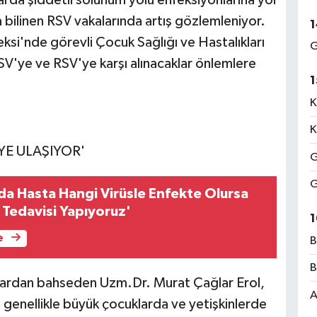
a bilinen RSV vakalarında artış gözlemleniyor.
1
si'nde görevli Çocuk Sağlığı ve Hastalıkları
G
V'ye ve RSV'ye karşı alınacaklar önlemlere
1
K
K
YE ULAŞIYOR'
G
G
a Hasta Hangi Virüsle Enfekte Olursa
 Tedavisi Yapıyoruz'
1
e
B
B
ylardan bahseden Uzm.Dr. Murat Çağlar Erol,
A
, genellikle büyük çocuklarda ve yetişkinlerde