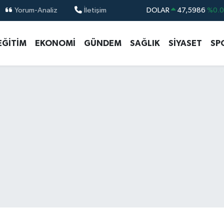
Yorum-Analiz
İletişim
DOLAR
47,5986
%0.
EURO
55,0700
%0
EĞİTİM
EKONOMİ
GÜNDEM
SAĞLIK
SİYASET
SP
STERLİN
64,2438
%0.
GRAM ALTIN
6518.23
%0.
BİST100
13.703
%
BITCOIN
64.475,47
%0.