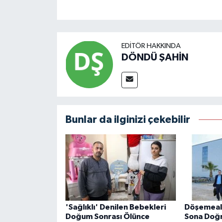
EDITÖR HAKKINDA
DÖNDÜ ŞAHİN
Bunlar da ilginizi çekebilir
'Sağlıklı' Denilen Bebekleri
Döşemealt
Doğum Sonrası Ölünce
Sona Doğ