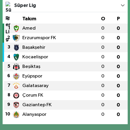
Süper Lig
#
Takım
O
P
1
Amed
0
0
2
Erzurumspor FK
0
0
3
Başakşehir
0
0
4
Kocaelispor
0
0
5
Beşiktaş
0
0
6
Eyüpspor
0
0
7
Galatasaray
0
0
8
Çorum FK
0
0
9
Gaziantep FK
0
0
10
Alanyaspor
0
0