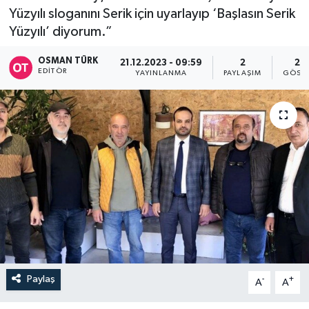
Yüzyılı sloganını Serik için uyarlayıp ‘Başlasın Serik
Yüzyılı’ diyorum.”
OSMAN TÜRK
21.12.2023 - 09:59
2
29
EDITÖR
YAYINLANMA
PAYLAŞIM
GÖSTE
Paylaş
-
+
A
A