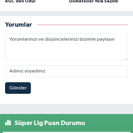
AGC'den Ödül
Domatesler Yola Saçıldı
Yorumlar
Gönder
Süper Lig Puan Durumu