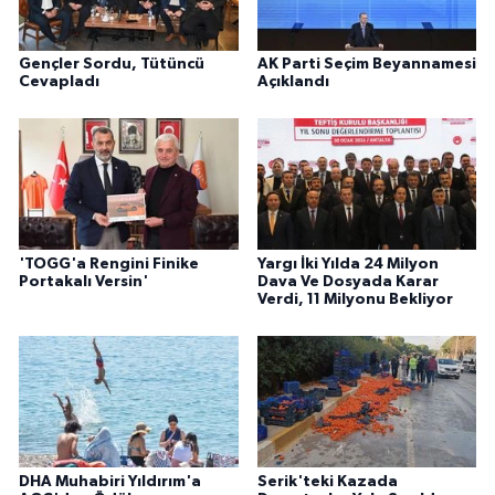
Gençler Sordu, Tütüncü
AK Parti Seçim Beyannamesi
Cevapladı
Açıklandı
'TOGG'a Rengini Finike
Yargı İki Yılda 24 Milyon
Portakalı Versin'
Dava Ve Dosyada Karar
Verdi, 11 Milyonu Bekliyor
DHA Muhabiri Yıldırım'a
Serik'teki Kazada