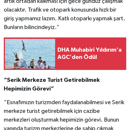
artık ortadan kalkması için gece gündüz çalışmak
olacaktır. Trafik ve otopark konusunda hızlı bir
giriş yapmamız lazım. Katlı otoparkı yapmak şart.
Bunların bilincindeyiz.”
DHA Muhabiri Yıldırım'a
AGC'den Ödül
“Serik Merkeze Turist Getirebilmek
Hepimizin Görevi”
“Esnafımızın turizmden faydalanabilmesi ve Serik
merkeze turist getirebilmek için cazibe
merkezleri oluşturmak hepimizin görevi. Bunun
yanında turizm merkezlerine de sahip çıkmak