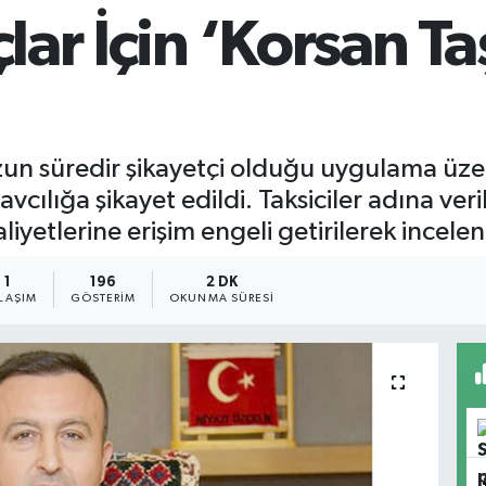
çlar İçin ‘Korsan Ta
zun süredir şikayetçi olduğu uygulama üzer
savcılığa şikayet edildi. Taksiciler adına v
liyetlerine erişim engeli getirilerek incele
1
196
2 DK
LAŞIM
GÖSTERIM
OKUNMA SÜRESI