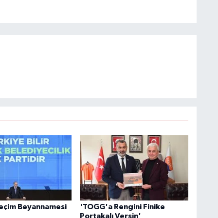
Seçim Beyannamesi
'TOGG'a Rengini Finike
Portakalı Versin'