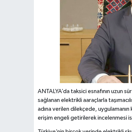
ANTALYA’da taksici esnafının uzun sü
sağlanan elektrikli aaraçlarla taşımacılı
adına verilen dilekçede, uygulamanın k
erişim engeli getirilerek incelenmesi i
Türkiye’nin birçok yerinde elektrikli s