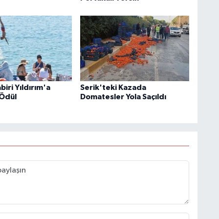
iri Yıldırım'a
Serik'teki Kazada
Ödül
Domatesler Yola Saçıldı