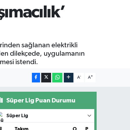
şımacılık’
inden sağlanan elektrikli
erilen dilekçede, uygulamanın
nmesi istendi.
-
+
A
A
Süper Lig Puan Durumu
Süper Lig
#
Takım
O
P