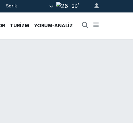
°
Serik
26
OR
TURİZM
YORUM-ANALİZ