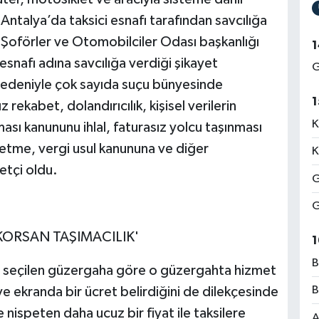
 Antalya’da taksici esnafı tarafından savcılığa
Şoförler ve Otomobilciler Odası başkanlığı
1
esnafı adına savcılığa verdiği şikayet
G
 nedeniyle çok sayıda suçu bünyesinde
1
z rekabet, dolandırıcılık, kişisel verilerin
K
unması kanununu ihlal, faturasız yolcu taşınması
 etme, vergi usul kanununa ve diğer
K
etçi oldu.
G
G
 KORSAN TAŞIMACILIK'
1
B
 seçilen güzergaha göre o güzergahta hizmet
B
ve ekranda bir ücret belirdiğini de dilekçesinde
 nispeten daha ucuz bir fiyat ile taksilere
A