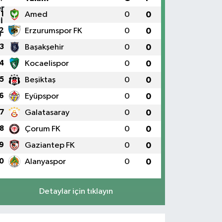
1
Amed
0
0
2
Erzurumspor FK
0
0
3
Başakşehir
0
0
4
Kocaelispor
0
0
5
Beşiktaş
0
0
6
Eyüpspor
0
0
7
Galatasaray
0
0
8
Çorum FK
0
0
9
Gaziantep FK
0
0
0
Alanyaspor
0
0
Detaylar için tıklayın