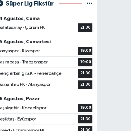
Süper Lig Fikstür
4 Ağustos, Cuma
alatasaray - Çorum FK
21:30
5 Ağustos, Cumartesi
onyaspor - Rizespor
19:00
asımpaşa - Trabzonspor
19:00
ençlerbirliği S.K. - Fenerbahçe
21:30
aziantep FK - Alanyaspor
21:30
6 Ağustos, Pazar
aşakşehir - Kocaelispor
19:00
eşiktaş - Eyüpspor
21:30
med - Erzurumspor FK
21:30