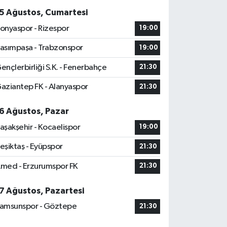
5 Ağustos, Cumartesi
onyaspor - Rizespor
19:00
asımpaşa - Trabzonspor
19:00
ençlerbirliği S.K. - Fenerbahçe
21:30
aziantep FK - Alanyaspor
21:30
6 Ağustos, Pazar
aşakşehir - Kocaelispor
19:00
eşiktaş - Eyüpspor
21:30
med - Erzurumspor FK
21:30
7 Ağustos, Pazartesi
amsunspor - Göztepe
21:30