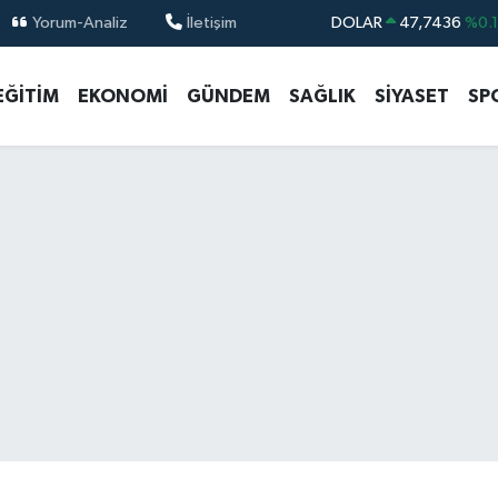
Yorum-Analiz
İletişim
DOLAR
47,7436
%0.
EURO
55,2510
%0.
EĞİTİM
EKONOMİ
GÜNDEM
SAĞLIK
SİYASET
SP
STERLİN
64,4811
%0.
GRAM ALTIN
6660.55
%
BİST100
13.779
%-
BITCOIN
64.815,30
%-0