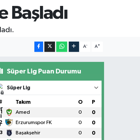
e Başladı
ladı.
-
+
A
A
Süper Lig Puan Durumu
Süper Lig
#
Takım
O
P
1
Amed
0
0
2
Erzurumspor FK
0
0
3
Başakşehir
0
0