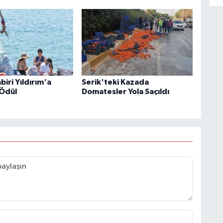
iri Yıldırım'a
Serik'teki Kazada
Ödül
Domatesler Yola Saçıldı