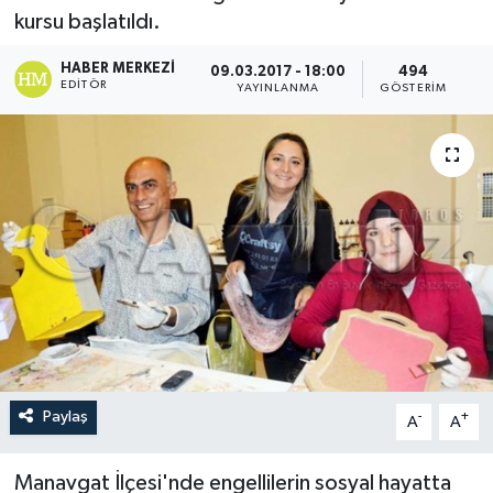
kursu başlatıldı.
HABER MERKEZI
09.03.2017 - 18:00
494
EDITÖR
YAYINLANMA
GÖSTERIM
Paylaş
-
+
A
A
Manavgat İlçesi'nde engellilerin sosyal hayatta