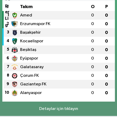
#
Takım
O
P
1
Amed
0
0
2
Erzurumspor FK
0
0
3
Başakşehir
0
0
4
Kocaelispor
0
0
5
Beşiktaş
0
0
6
Eyüpspor
0
0
7
Galatasaray
0
0
8
Çorum FK
0
0
9
Gaziantep FK
0
0
10
Alanyaspor
0
0
Detaylar için tıklayın