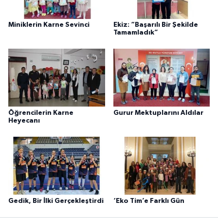
Miniklerin Karne Sevinci
Ekiz: “Başarılı Bir Şekilde
Tamamladık”
Öğrencilerin Karne
Gurur Mektuplarını Aldılar
Heyecanı
Gedik, Bir İlki Gerçekleştirdi
‘Eko Tim’e Farklı Gün