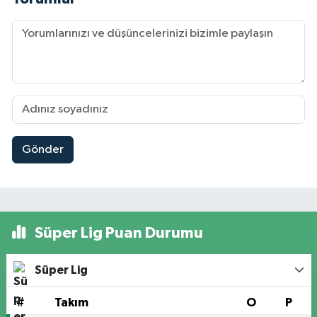
Gönder
Süper Lig Puan Durumu
Süper Lig
#
Takım
O
P