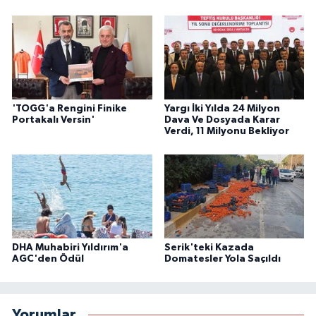
'TOGG'a Rengini Finike
Yargı İki Yılda 24 Milyon
Portakalı Versin'
Dava Ve Dosyada Karar
Verdi, 11 Milyonu Bekliyor
DHA Muhabiri Yıldırım'a
Serik'teki Kazada
AGC'den Ödül
Domatesler Yola Saçıldı
Yorumlar