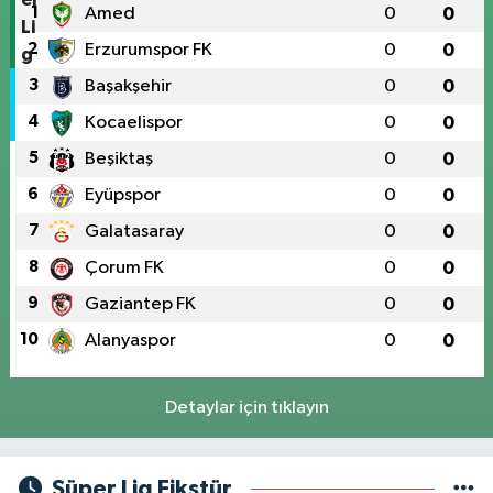
1
Amed
0
0
2
Erzurumspor FK
0
0
3
Başakşehir
0
0
4
Kocaelispor
0
0
5
Beşiktaş
0
0
6
Eyüpspor
0
0
7
Galatasaray
0
0
8
Çorum FK
0
0
9
Gaziantep FK
0
0
10
Alanyaspor
0
0
Detaylar için tıklayın
Süper Lig Fikstür