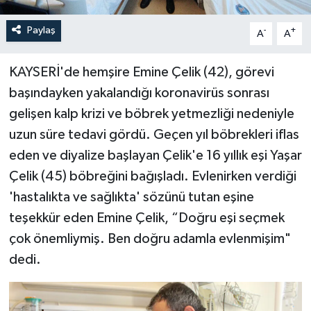
Paylaş
-
+
A
A
KAYSERİ'de hemşire Emine Çelik (42), görevi
başındayken yakalandığı koronavirüs sonrası
gelişen kalp krizi ve böbrek yetmezliği nedeniyle
uzun süre tedavi gördü. Geçen yıl böbrekleri iflas
eden ve diyalize başlayan Çelik'e 16 yıllık eşi Yaşar
Çelik (45) böbreğini bağışladı. Evlenirken verdiği
'hastalıkta ve sağlıkta' sözünü tutan eşine
teşekkür eden Emine Çelik, “Doğru eşi seçmek
çok önemliymiş. Ben doğru adamla evlenmişim"
dedi.