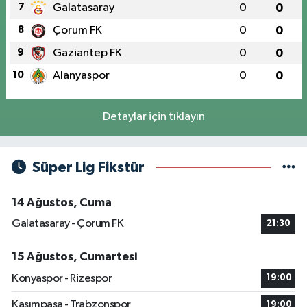
7
Galatasaray
0
0
8
Çorum FK
0
0
9
Gaziantep FK
0
0
10
Alanyaspor
0
0
Detaylar için tıklayın
Süper Lig Fikstür
14 Ağustos, Cuma
Galatasaray - Çorum FK
21:30
15 Ağustos, Cumartesi
Konyaspor - Rizespor
19:00
Kasımpaşa - Trabzonspor
19:00