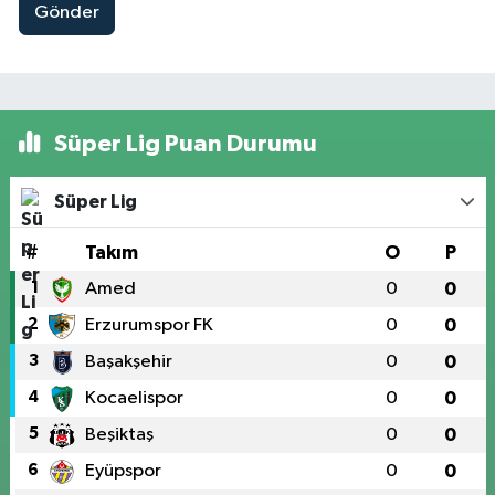
Gönder
Süper Lig Puan Durumu
Süper Lig
#
Takım
O
P
1
Amed
0
0
2
Erzurumspor FK
0
0
3
Başakşehir
0
0
4
Kocaelispor
0
0
5
Beşiktaş
0
0
6
Eyüpspor
0
0