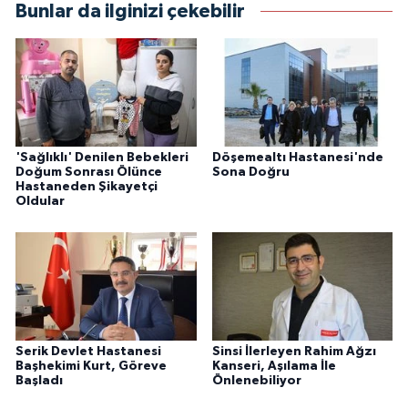
Bunlar da ilginizi çekebilir
'Sağlıklı' Denilen Bebekleri
Döşemealtı Hastanesi'nde
Doğum Sonrası Ölünce
Sona Doğru
Hastaneden Şikayetçi
Oldular
Serik Devlet Hastanesi
Sinsi İlerleyen Rahim Ağzı
Başhekimi Kurt, Göreve
Kanseri, Aşılama İle
Başladı
Önlenebiliyor