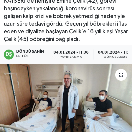
KAYSERİ'de hemşire Emine Çelik (42), görevi
başındayken yakalandığı koronavirüs sonrası
gelişen kalp krizi ve böbrek yetmezliği nedeniyle
uzun süre tedavi gördü. Geçen yıl böbrekleri iflas
eden ve diyalize başlayan Çelik'e 16 yıllık eşi Yaşar
Çelik (45) böbreğini bağışladı.
DÖNDÜ ŞAHİN
04.01.2024 - 11:36
04.01.2024 - 11:3
EDITÖR
YAYINLANMA
GÜNCELLEME