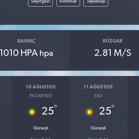
Seyitgazi
Sivrihisar
Tepebaşı
BASINÇ
RÜZGAR
1010 HPA
2.81 M/S
hpa
10 AĞUSTOS
11 AĞUSTOS
PAZARTESI
SALI
°
°
25
25
Güneşli
Güneşli