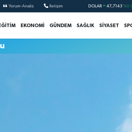
Yorum-Analiz
İletişim
DOLAR
47,7143
%0.
EURO
55,0317
%-0.
EĞİTİM
EKONOMİ
GÜNDEM
SAĞLIK
SİYASET
SP
STERLİN
64,2463
%0.
GRAM ALTIN
6510.40
%0.4
mu
BİST100
13.799
%7
BITCOIN
64.225,61
%-0.