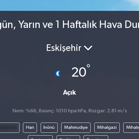
n, Yarın ve 1 Haftalık Hava D
Eskişehir
°
20
Açık
Nem: %66, Basınç: 1010 hpa hPa, Rüzgar: 2.81 m/s
Günyüzü
Han
İnönü
Mahmudiye
Mihalgazi
Mihalı