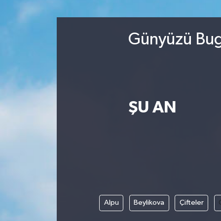
Günyüzü Bugü
ŞU AN
Alpu
Beylikova
Çifteler