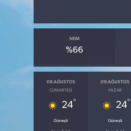
NEM
%66
08 AĞUSTOS
09 AĞUSTOS
CUMARTESI
PAZAR
°
°
24
24
Güneşli
Güneşli