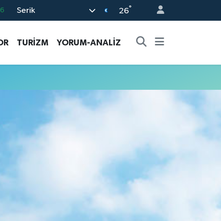
°
Serik
16
26
02
OR
TURİZM
YORUM-ANALİZ
07
5
0
63