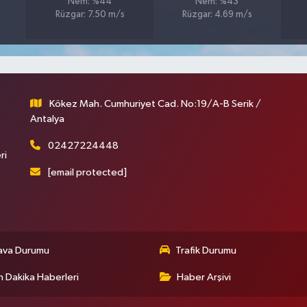
Nem: %44
Nem: %43
Rüzgar: 7.50 m/s
Rüzgar: 4.69 m/s
Kökez Mah. Cumhuriyet Cad. No:19/A-B Serik /
Antalya
02427224448
ri
[email protected]
ava Durumu
Trafik Durumu
 Dakika Haberleri
Haber Arşivi