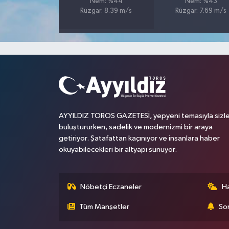
Nem: %44
Nem: %43
Rüzgar: 8.39 m/s
Rüzgar: 7.69 m/s
AYYILDIZ TOROS GAZETESİ, yepyeni temasıyla sizle
buluştururken, sadelik ve modernizmi bir araya
getiriyor. Şatafattan kaçınıyor ve insanlara haber
okuyabilecekleri bir altyapı sunuyor.
Nöbetçi Eczaneler
H
Tüm Manşetler
Son