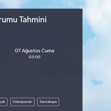
urumu Tahmini
07 Ağustos Cuma
03:00
ççık
Odunpazarı
Sarıcakaya