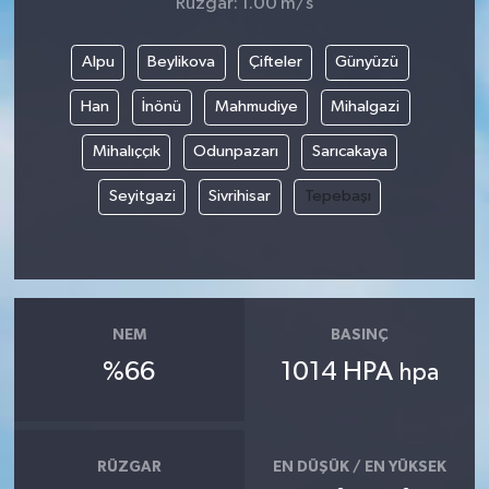
Rüzgar: 1.00 m/s
Alpu
Beylikova
Çifteler
Günyüzü
Han
İnönü
Mahmudiye
Mihalgazi
Mihalıççık
Odunpazarı
Sarıcakaya
Seyitgazi
Sivrihisar
Tepebaşı
NEM
BASINÇ
%66
1014 HPA
hpa
RÜZGAR
EN DÜŞÜK / EN YÜKSEK