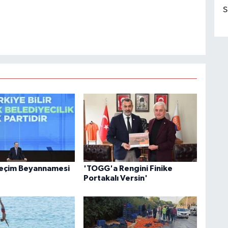
S
Seçim Beyannamesi
'TOGG'a Rengini Finike
Portakalı Versin'