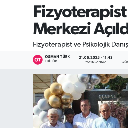
Fizyoterapist
Merkezi Açıld
Fizyoterapist ve Psikolojik Danış
OSMAN TÜRK
21.06.2025 - 11:43
EDITÖR
YAYINLANMA
GÖS