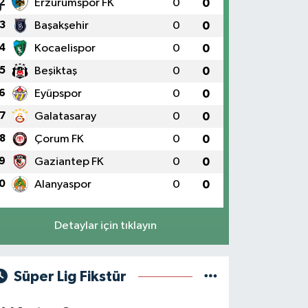
2
Erzurumspor FK
0
0
3
Başakşehir
0
0
4
Kocaelispor
0
0
5
Beşiktaş
0
0
6
Eyüpspor
0
0
7
Galatasaray
0
0
8
Çorum FK
0
0
9
Gaziantep FK
0
0
0
Alanyaspor
0
0
Detaylar için tıklayın
Süper Lig Fikstür