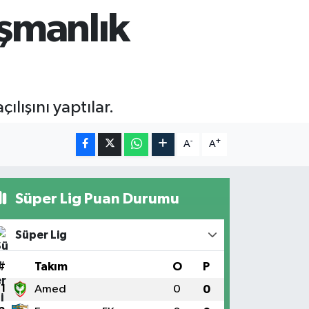
ışmanlık
ılışını yaptılar.
-
+
A
A
Süper Lig Puan Durumu
Süper Lig
#
Takım
O
P
1
Amed
0
0