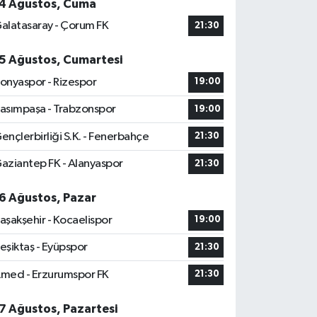
4 Ağustos, Cuma
alatasaray - Çorum FK
21:30
5 Ağustos, Cumartesi
onyaspor - Rizespor
19:00
asımpaşa - Trabzonspor
19:00
ençlerbirliği S.K. - Fenerbahçe
21:30
aziantep FK - Alanyaspor
21:30
6 Ağustos, Pazar
aşakşehir - Kocaelispor
19:00
eşiktaş - Eyüpspor
21:30
med - Erzurumspor FK
21:30
7 Ağustos, Pazartesi