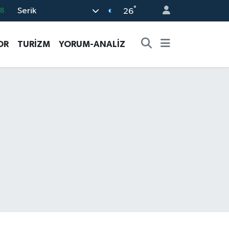
°
Serik
08
26
02
OR
TURİZM
YORUM-ANALİZ
16
4
11
32