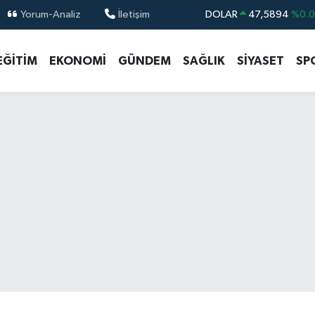
Yorum-Analiz
İletişim
DOLAR
47,5894
%0.
EURO
55,0398
%-0.
EĞİTİM
EKONOMİ
GÜNDEM
SAĞLIK
SİYASET
SP
STERLİN
64,1581
%0.
GRAM ALTIN
6527.85
%0.5
BİST100
13.703
%
BITCOIN
64.927,78
%1.