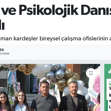
 ve Psikolojik Dan
ı
man kardeşler bireysel çalışma ofislerinin aç
56
TERIM