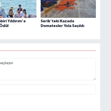
iri Yıldırım'a
Serik'teki Kazada
Ödül
Domatesler Yola Saçıldı