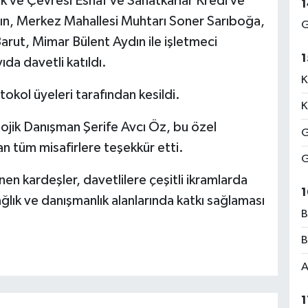
k ve Çevresi Esnaf ve Sanatkarlar Kredi ve
1
dın, Merkez Mahallesi Muhtarı Soner Sarıboğa,
G
arut, Mimar Bülent Aydın ile işletmeci
1
yıda davetli katıldı.
K
okol üyeleri tarafından kesildi.
K
lojik Danışman Şerife Avcı Öz, bu özel
G
an tüm misafirlere teşekkür etti.
G
nen kardeşler, davetlilere çeşitli ikramlarda
1
ağlık ve danışmanlık alanlarında katkı sağlaması
B
B
A
1