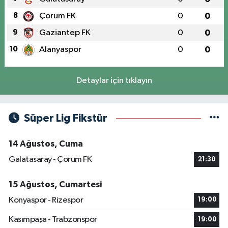
8
Çorum FK
0
0
9
Gaziantep FK
0
0
10
Alanyaspor
0
0
Detaylar için tıklayın
Süper Lig Fikstür
14 Ağustos, Cuma
Galatasaray - Çorum FK
21:30
15 Ağustos, Cumartesi
Konyaspor - Rizespor
19:00
Kasımpaşa - Trabzonspor
19:00