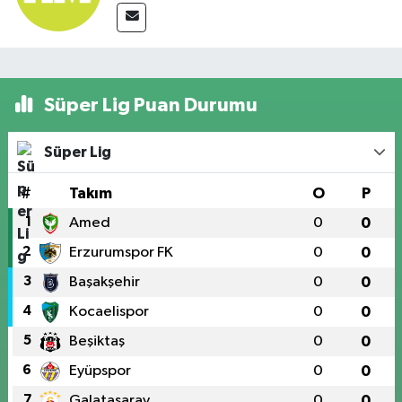
Süper Lig Puan Durumu
Süper Lig
#
Takım
O
P
1
Amed
0
0
2
Erzurumspor FK
0
0
3
Başakşehir
0
0
4
Kocaelispor
0
0
5
Beşiktaş
0
0
6
Eyüpspor
0
0
7
Galatasaray
0
0