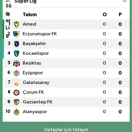
Süper Lig
#
Takım
O
P
1
Amed
0
0
2
Erzurumspor FK
0
0
3
Başakşehir
0
0
4
Kocaelispor
0
0
5
Beşiktaş
0
0
6
Eyüpspor
0
0
7
Galatasaray
0
0
8
Çorum FK
0
0
9
Gaziantep FK
0
0
10
Alanyaspor
0
0
Detaylar için tıklayın