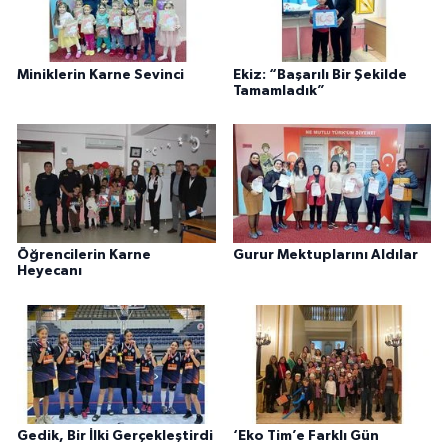
Miniklerin Karne Sevinci
Ekiz: “Başarılı Bir Şekilde
Tamamladık”
Öğrencilerin Karne
Gurur Mektuplarını Aldılar
Heyecanı
Gedik, Bir İlki Gerçekleştirdi
‘Eko Tim’e Farklı Gün