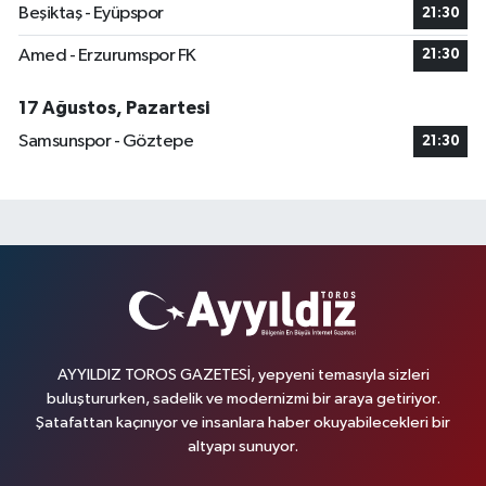
Beşiktaş - Eyüpspor
21:30
Amed - Erzurumspor FK
21:30
17 Ağustos, Pazartesi
Samsunspor - Göztepe
21:30
AYYILDIZ TOROS GAZETESİ, yepyeni temasıyla sizleri
buluştururken, sadelik ve modernizmi bir araya getiriyor.
Şatafattan kaçınıyor ve insanlara haber okuyabilecekleri bir
altyapı sunuyor.