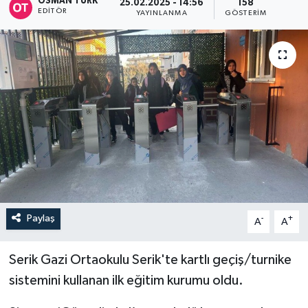
OSMAN TÜRK
25.02.2025 - 14:56
158
EDITÖR
YAYINLANMA
GÖSTERIM
Paylaş
-
+
A
A
Serik Gazi Ortaokulu Serik'te kartlı geçiş/turnike
sistemini kullanan ilk eğitim kurumu oldu.