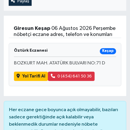
Paylaş
Giresun
Keşap
06 Ağustos 2026 Perşembe
nöbetçi eczane adres, telefon ve konumları
Öztürk Eczanesi
Keşap
BOZKURT MAH. ATATÜRK BULVARI NO:71 D
Yol Tarifi Al
0 (454) 641 50 36
Her eczane gece boyunca açık olmayabilir, bazıları
sadece gerektiğinde açık kalabilir veya
beklenmedik durumlar nedeniyle nöbete