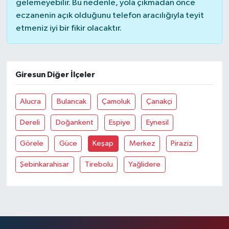
gelemeyebilir. Bu nedenle, yola çıkmadan önce
eczanenin açık olduğunu telefon aracılığıyla teyit
etmeniz iyi bir fikir olacaktır.
Giresun Diğer İlçeler
Alucra
Bulancak
Çamoluk
Çanakçi
Dereli
Doğankent
Espiye
Eynesil
Görele
Güce
Keşap
Merkez
Piraziz
Şebinkarahisar
Tirebolu
Yağlidere