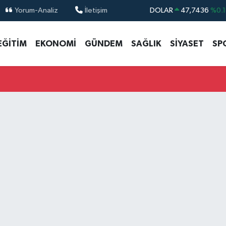
Yorum-Analiz
İletişim
DOLAR
47,7436
%0.1
EURO
55,2510
%0.3
EĞİTİM
EKONOMİ
GÜNDEM
SAĞLIK
SİYASET
SP
STERLİN
64,4811
%0.3
GRAM ALTIN
6660.55
%0.0
BİST100
13.779
%-1
BITCOIN
64.944,08
%-0.