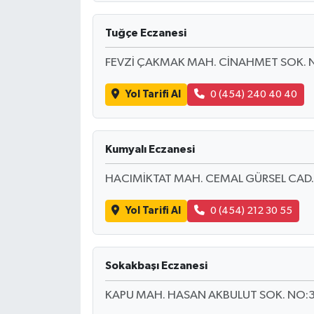
Tuğçe Eczanesi
FEVZİ ÇAKMAK MAH. CİNAHMET SOK. 
Yol Tarifi Al
0 (454) 240 40 40
Kumyalı Eczanesi
HACIMİKTAT MAH. CEMAL GÜRSEL CAD.
Yol Tarifi Al
0 (454) 212 30 55
Sokakbaşı Eczanesi
KAPU MAH. HASAN AKBULUT SOK. NO:3