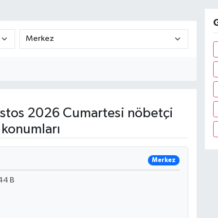
G
tos 2026 Cumartesi nöbetçi
 konumları
Merkez
44 B