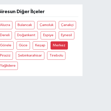
iresun Diğer İlçeler
Alucra
Bulancak
Çamoluk
Çanakçi
Dereli
Doğankent
Espiye
Eynesil
Görele
Güce
Keşap
Merkez
Piraziz
Şebinkarahisar
Tirebolu
Yağlidere