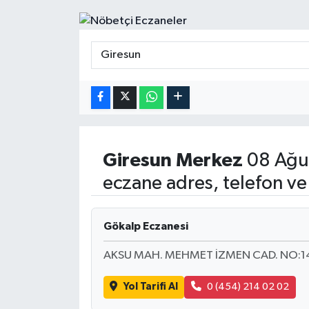
Giresun
Merkez
08 Ağus
eczane adres, telefon ve
Gökalp Eczanesi
AKSU MAH. MEHMET İZMEN CAD. NO:1
Yol Tarifi Al
0 (454) 214 02 02