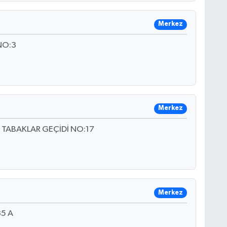
Merkez
NO:3
Merkez
 TABAKLAR GEÇİDİ NO:17
Merkez
5 A