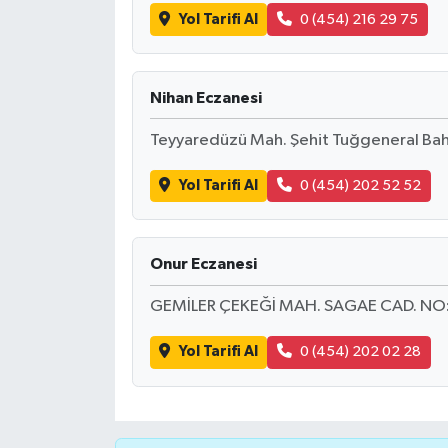
Yol Tarifi Al
0 (454) 216 29 75
Nihan Eczanesi
Teyyaredüzü Mah. Şehit Tuğgeneral Bah
Yol Tarifi Al
0 (454) 202 52 52
Onur Eczanesi
GEMİLER ÇEKEĞİ MAH. SAGAE CAD. NO
Yol Tarifi Al
0 (454) 202 02 28