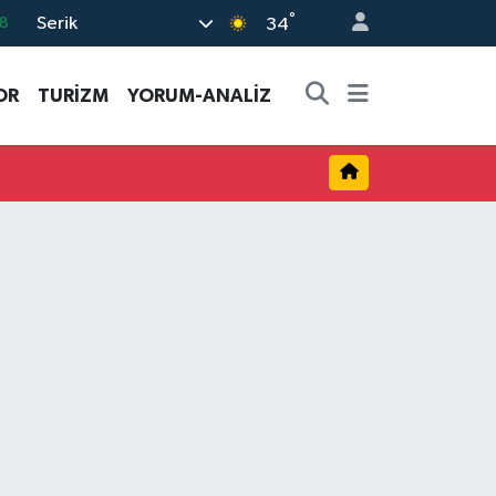
°
Serik
8
34
2
OR
TURİZM
YORUM-ANALİZ
8
3
4
18