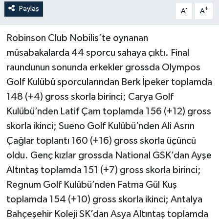
Paylaş
-
+
A
A
Robinson Club Nobilis’te oynanan
müsabakalarda 44 sporcu sahaya çıktı. Final
raundunun sonunda erkekler grossda Olympos
Golf Kulübü sporcularından Berk İpeker toplamda
148 (+4) gross skorla birinci; Carya Golf
Kulübü’nden Latif Çam toplamda 156 (+12) gross
skorla ikinci; Sueno Golf Kulübü’nden Ali Asrın
Çağlar toplantı 160 (+16) gross skorla üçüncü
oldu. Genç kızlar grossda National GSK’dan Ayşe
Altıntaş toplamda 151 (+7) gross skorla birinci;
Regnum Golf Kulübü’nden Fatma Gül Kuş
toplamda 154 (+10) gross skorla ikinci; Antalya
Bahçeşehir Koleji SK’dan Asya Altıntaş toplamda