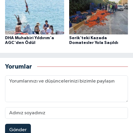
DHA Muhabiri Yıldırım'a
Serik'teki Kazada
AGC'den Ödül
Domatesler Yola Saçıldı
Yorumlar
Gönder