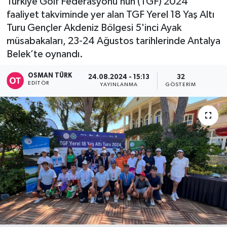
Türkiye Golf Federasyonu’nun (TGF) 2024
faaliyet takviminde yer alan TGF Yerel 18 Yaş Altı
Turu Gençler Akdeniz Bölgesi 5'inci Ayak
müsabakaları, 23-24 Ağustos tarihlerinde Antalya
Belek’te oynandı.
OSMAN TÜRK
24.08.2024 - 15:13
32
EDITÖR
YAYINLANMA
GÖSTERIM