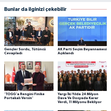
Bunlar da ilginizi çekebilir
Gençler Sordu, Tütüncü
AK Parti Seçim Beyannamesi
Cevapladı
Açıklandı
'TOGG'a Rengini Finike
Yargı İki Yılda 24 Milyon
Portakalı Versin'
Dava Ve Dosyada Karar
Verdi, 11 Milyonu Bekliyor