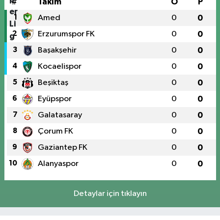
#
Takım
O
P
1
Amed
0
0
2
Erzurumspor FK
0
0
3
Başakşehir
0
0
4
Kocaelispor
0
0
5
Beşiktaş
0
0
6
Eyüpspor
0
0
7
Galatasaray
0
0
8
Çorum FK
0
0
9
Gaziantep FK
0
0
10
Alanyaspor
0
0
Detaylar için tıklayın