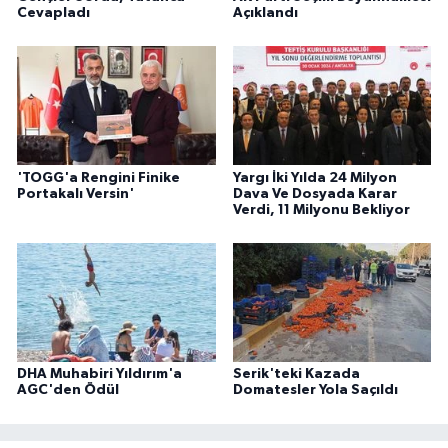
Cevapladı
Açıklandı
'TOGG'a Rengini Finike
Yargı İki Yılda 24 Milyon
Portakalı Versin'
Dava Ve Dosyada Karar
Verdi, 11 Milyonu Bekliyor
DHA Muhabiri Yıldırım'a
Serik'teki Kazada
AGC'den Ödül
Domatesler Yola Saçıldı