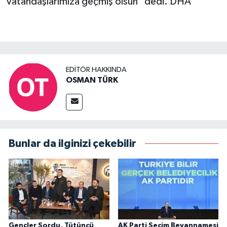
vatandaşlarımıza geçmiş olsun" dedi. DHA
EDITÖR HAKKINDA
OSMAN TÜRK
Bunlar da ilginizi çekebilir
Gençler Sordu, Tütüncü
AK Parti Seçim Beyannamesi