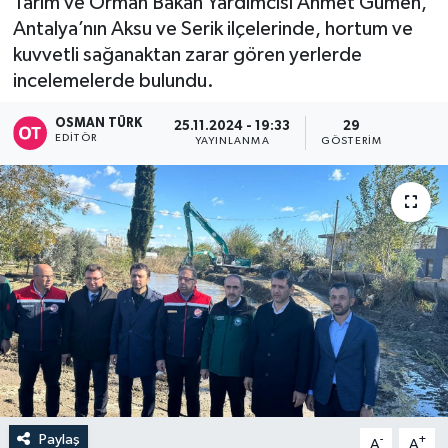
Tarım ve Orman Bakan Yardımcısı Ahmet Gümen,
Antalya’nın Aksu ve Serik ilçelerinde, hortum ve
kuvvetli sağanaktan zarar gören yerlerde
incelemelerde bulundu.
OSMAN TÜRK
25.11.2024 - 19:33
29
EDITÖR
YAYINLANMA
GÖSTERIM
Paylaş
-
+
A
A