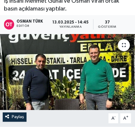
İş insanı Mehmet Günal ve Osman Viran ortak
basın açıklaması yaptılar.
OSMAN TÜRK
13.03.2025 - 14:45
37
EDITÖR
YAYINLANMA
GÖSTERIM
Paylaş
-
+
A
A