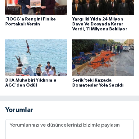
'TOGG'a Rengini Finike
Yargı İki Yılda 24 Milyon
Portakalı Versin'
Dava Ve Dosyada Karar
Verdi, 11 Milyonu Bekliyor
DHA Muhabiri Yıldırım'a
Serik'teki Kazada
AGC'den Ödül
Domatesler Yola Saçıldı
Yorumlar