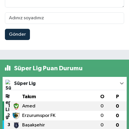
Gönder
Süper Lig Puan Durumu
Süper Lig
#
Takım
O
P
1
Amed
0
0
2
Erzurumspor FK
0
0
3
Başakşehir
0
0