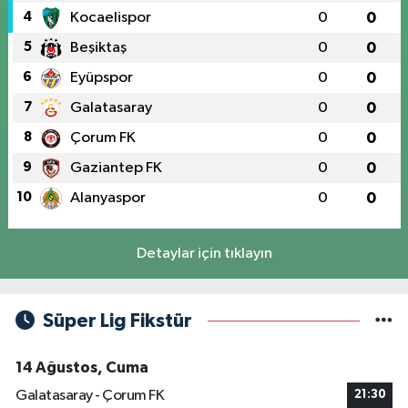
4
Kocaelispor
0
0
5
Beşiktaş
0
0
6
Eyüpspor
0
0
7
Galatasaray
0
0
8
Çorum FK
0
0
9
Gaziantep FK
0
0
10
Alanyaspor
0
0
Detaylar için tıklayın
Süper Lig Fikstür
14 Ağustos, Cuma
Galatasaray - Çorum FK
21:30