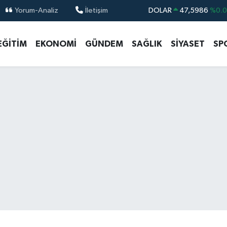
Yorum-Analiz
İletişim
DOLAR
47,5986
%0.
EURO
55,0700
%0
EĞİTİM
EKONOMİ
GÜNDEM
SAĞLIK
SİYASET
SP
STERLİN
64,2438
%0.
GRAM ALTIN
6513.94
%0.
BİST100
13.768
%4
BITCOIN
64.602,05
%0.