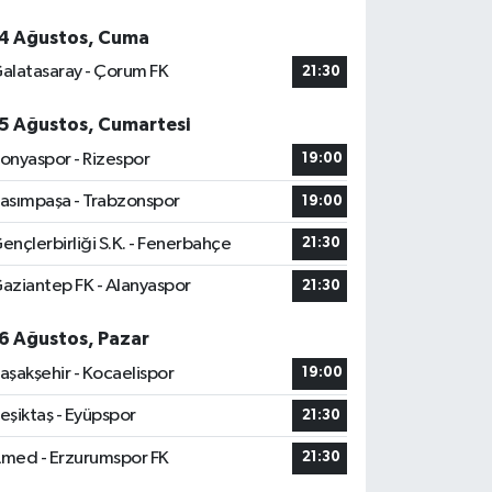
4 Ağustos, Cuma
alatasaray - Çorum FK
21:30
5 Ağustos, Cumartesi
onyaspor - Rizespor
19:00
asımpaşa - Trabzonspor
19:00
ençlerbirliği S.K. - Fenerbahçe
21:30
aziantep FK - Alanyaspor
21:30
6 Ağustos, Pazar
aşakşehir - Kocaelispor
19:00
eşiktaş - Eyüpspor
21:30
med - Erzurumspor FK
21:30