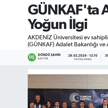
GÜNKAF'ta Ad
Yoğun İlgi
AKDENİZ Üniversitesi ev sahipl
(GÜNKAF) Adalet Bakanlığı ve A
DÖNDÜ ŞAHİN
26.02.2024 - 12:10
3
EDITÖR
YAYINLANMA