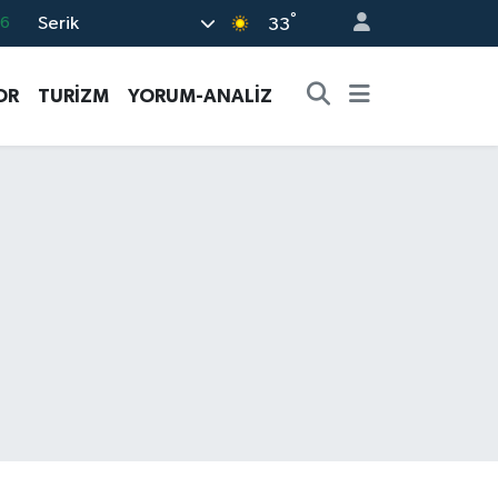
°
Serik
06
33
.1
OR
TURİZM
YORUM-ANALİZ
21
32
8
69