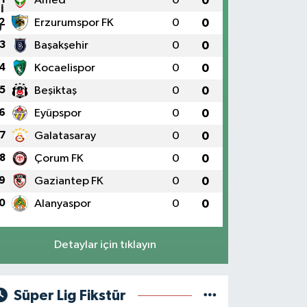
Amed
0
0
2
Erzurumspor FK
0
0
3
Başakşehir
0
0
4
Kocaelispor
0
0
5
Beşiktaş
0
0
6
Eyüpspor
0
0
7
Galatasaray
0
0
8
Çorum FK
0
0
9
Gaziantep FK
0
0
0
Alanyaspor
0
0
Detaylar için tıklayın
Süper Lig Fikstür