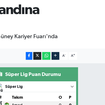
tandına
Güney Kariyer Fuarı'nda
-
+
A
A
Süper Lig Puan Durumu
Süper Lig
#
Takım
O
P
1