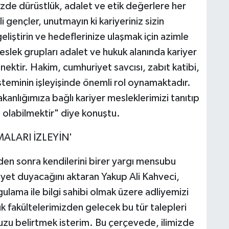
izde dürüstlük, adalet ve etik değerlere her
 gençler, unutmayın ki kariyeriniz sizin
 geliştirin ve hedeflerinize ulaşmak için azimle
eslek grupları adalet ve hukuk alanında kariyer
nektir. Hakim, cumhuriyet savcısı, zabıt katibi,
steminin işleyişinde önemli rol oynamaktadır.
anlığımıza bağlı kariyer mesleklerimizi tanıtıp
 olabilmektir" diye konuştu.
MALARI İZLEYİN'
den sonra kendilerini birer yargı mensubu
et duyacağını aktaran Yakup Ali Kahveci,
ama ile bilgi sahibi olmak üzere adliyemizi
uk fakültelerimizden gelecek bu tür talepleri
zu belirtmek isterim. Bu çerçevede, ilimizde