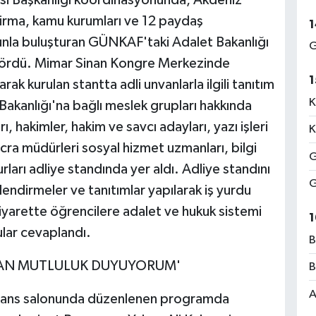
 firma, kamu kurumları ve 12 paydaş
1
unla buluşturan GÜNKAF'taki Adalet Bakanlığı
G
i gördü. Mimar Sinan Kongre Merkezinde
1
ak kurulan stantta adli unvanlarla ilgili tanıtım
K
Bakanlığı'na bağlı meslek grupları hakkında
, hakimler, hakim ve savcı adayları, yazı işleri
K
 icra müdürleri sosyal hizmet uzmanları, bilgi
G
ları adliye standında yer aldı. Adliye standını
G
lendirmeler ve tanıtımlar yapılarak iş yurdu
 Ziyarette öğrencilere adalet ve hukuk sistemi
1
ular cevaplandı.
B
TAN MUTLULUK DUYUYORUM'
B
A
rans salonunda düzenlenen programda