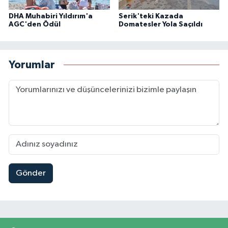
DHA Muhabiri Yıldırım'a
Serik'teki Kazada
AGC'den Ödül
Domatesler Yola Saçıldı
Yorumlar
Gönder