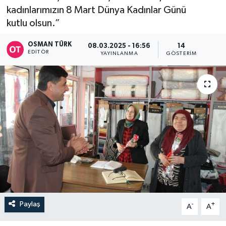
kadınlarımızın 8 Mart Dünya Kadınlar Günü
kutlu olsun.”
OSMAN TÜRK
08.03.2025 - 16:56
14
EDITÖR
YAYINLANMA
GÖSTERIM
Paylaş
-
+
A
A