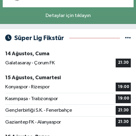
Detaylar için tıklayın
Süper Lig Fikstür
14 Ağustos, Cuma
Galatasaray - Çorum FK
21:30
15 Ağustos, Cumartesi
Konyaspor - Rizespor
19:00
Kasımpaşa - Trabzonspor
19:00
Gençlerbirliği S.K. - Fenerbahçe
21:30
Gaziantep FK - Alanyaspor
21:30