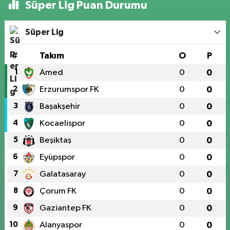
Süper Lig Puan Durumu
Süper Lig
#
Takım
O
P
1
Amed
0
0
2
Erzurumspor FK
0
0
3
Başakşehir
0
0
4
Kocaelispor
0
0
5
Beşiktaş
0
0
6
Eyüpspor
0
0
7
Galatasaray
0
0
8
Çorum FK
0
0
9
Gaziantep FK
0
0
10
Alanyaspor
0
0