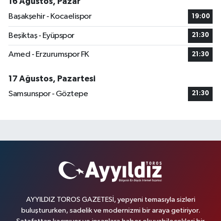
16 Ağustos, Pazar
Başakşehir - Kocaelispor
19:00
Beşiktaş - Eyüpspor
21:30
Amed - Erzurumspor FK
21:30
17 Ağustos, Pazartesi
Samsunspor - Göztepe
21:30
AYYILDIZ TOROS GAZETESİ, yepyeni temasıyla sizleri
buluştururken, sadelik ve modernizmi bir araya getiriyor.