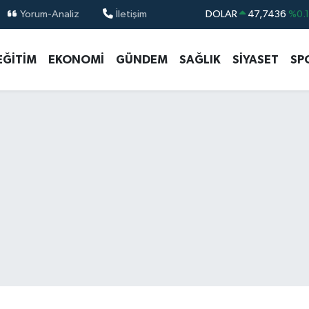
Yorum-Analiz
İletişim
DOLAR
47,7436
%0.
EURO
55,2510
%0.
EĞİTİM
EKONOMİ
GÜNDEM
SAĞLIK
SİYASET
SP
STERLİN
64,4811
%0.
GRAM ALTIN
6660.55
%0.
BİST100
13.779
%-
BITCOIN
64.960,21
%0.