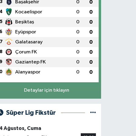
3
Başakşehir
0
0
4
Kocaelispor
0
0
5
Beşiktaş
0
0
6
Eyüpspor
0
0
7
Galatasaray
0
0
8
Çorum FK
0
0
9
Gaziantep FK
0
0
0
Alanyaspor
0
0
Detaylar için tıklayın
Süper Lig Fikstür
4 Ağustos, Cuma