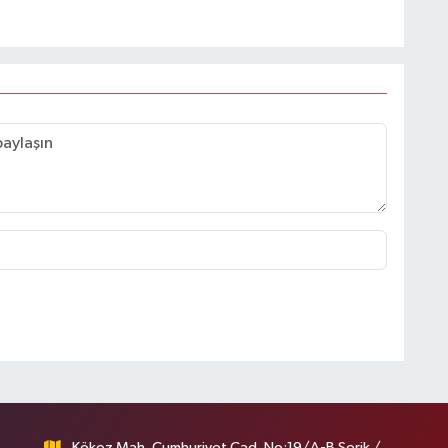
Kökez Mah. Cumhuriyet Cad. No:19/A-B Serik /