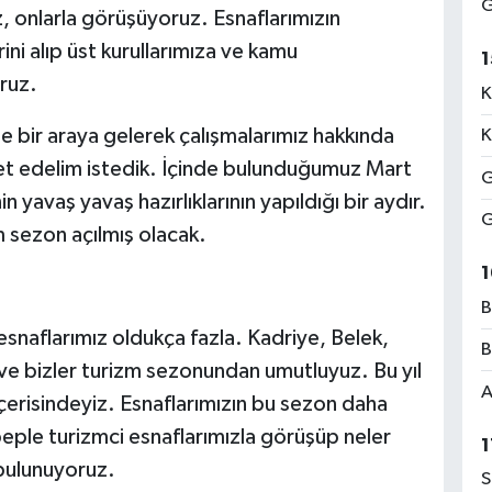
G
, onlarla görüşüyoruz. Esnaflarımızın
rini alıp üst kurullarımıza ve kamu
1
oruz.
K
e bir araya gelerek çalışmalarımız hakkında
K
bet edelim istedik. İçinde bulunduğumuz Mart
G
nin yavaş yavaş hazırlıklarının yapıldığı bir aydır.
G
m sezon açılmış olacak.
1
B
snaflarımız oldukça fazla. Kadriye, Belek,
B
ve bizler turizm sezonundan umutluyuz. Bu yıl
A
içerisindeyiz. Esnaflarımızın bu sezon daha
beple turizmci esnaflarımızla görüşüp neler
1
e bulunuyoruz.
S