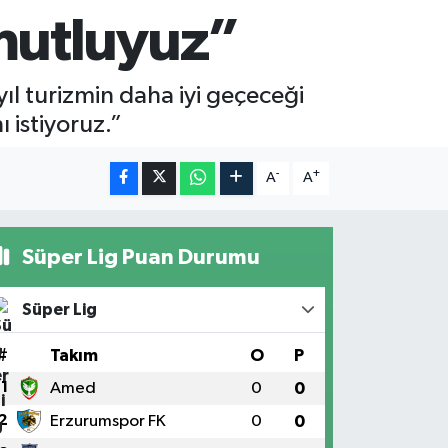
mutluyuz”
l turizmin daha iyi geçeceği
 istiyoruz.”
-
+
A
A
Süper Lig Puan Durumu
Süper Lig
#
Takım
O
P
1
Amed
0
0
2
Erzurumspor FK
0
0