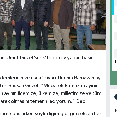
kanı Umut Güzel Serik'te görev yapan basın
1
ündemlerinin ve esnaf ziyaretlerinin Ramazan ayı
lirten Başkan Güzel; “Mübarek Ramazan ayının
 ayının ilçemize, ülkemize, milletimize ve tüm
übarek olmasını temenni ediyorum.” Dedi
1
erime başlarken söylediğim gibi gerçekten her