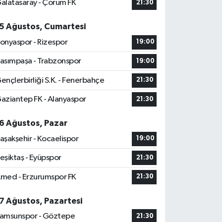
alatasaray - Çorum FK
21:30
5 Ağustos, Cumartesi
onyaspor - Rizespor
19:00
asımpaşa - Trabzonspor
19:00
ençlerbirliği S.K. - Fenerbahçe
21:30
aziantep FK - Alanyaspor
21:30
6 Ağustos, Pazar
aşakşehir - Kocaelispor
19:00
eşiktaş - Eyüpspor
21:30
med - Erzurumspor FK
21:30
7 Ağustos, Pazartesi
amsunspor - Göztepe
21:30