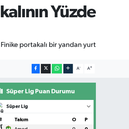
kalının Yüzde
Finike portakalı bir yandan yurt
-
+
A
A
Süper Lig Puan Durumu
Süper Lig
#
Takım
O
P
1