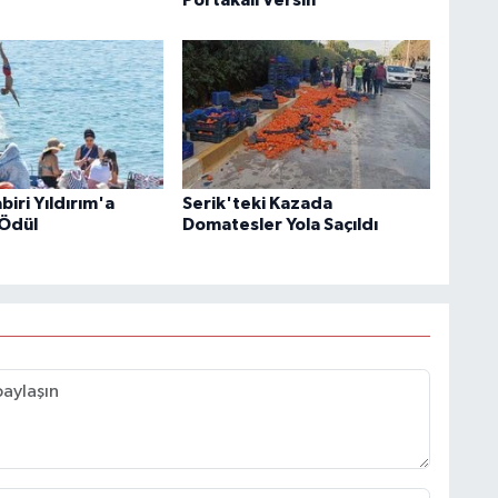
Portakalı Versin'
iri Yıldırım'a
Serik'teki Kazada
Ödül
Domatesler Yola Saçıldı