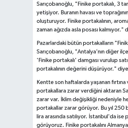
Sarıçobanoğlu, "Finike portakalı, 3 ta
yetişiyor. Buranın havası ve toprağını
oluşturuyor. Finike portakalının, arom
zaman ağızda asla posası kalmıyor." d
Pazarlardaki bütün portakalların "Fini
Sarıçobanoğlu, "Antalya'nın diğer ilç
'Finike portakalı' damgası vurulup sat
portakalının değerini düşürüyor." diy
Kentte son haftalarda yaşanan fırtına
portakallara zarar verdiğini aktaran
zarar var. İklim değişikliği nedeniyle h
portakallar zarar görüyor. Bu yıl 250 
lira arasında satılıyor. İstanbul'da ise
görüyoruz. Finike portakalını Almanya