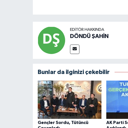
EDITÖR HAKKINDA
DÖNDÜ ŞAHİN
Bunlar da ilginizi çekebilir
Gençler Sordu, Tütüncü
AK Parti 