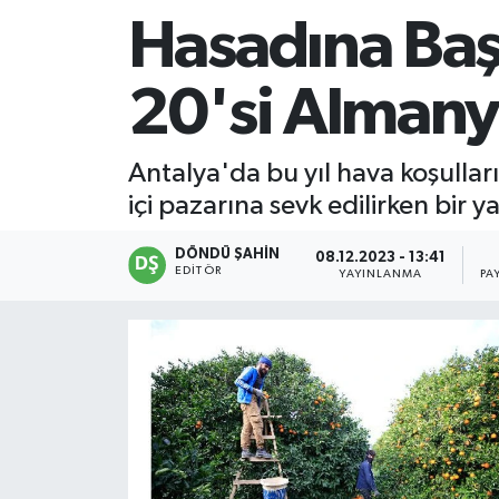
Hasadına Baş
20'si Almanya
Antalya'da bu yıl hava koşullar
içi pazarına sevk edilirken bir 
DÖNDÜ ŞAHİN
08.12.2023 - 13:41
EDITÖR
YAYINLANMA
PA