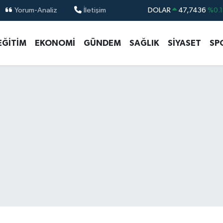
Yorum-Analiz
İletişim
DOLAR
47,7436
%0.1
EURO
55,2510
%0.3
EĞİTİM
EKONOMİ
GÜNDEM
SAĞLIK
SİYASET
SP
STERLİN
64,4811
%0.3
GRAM ALTIN
6660.55
%0.0
BİST100
13.779
%-1
BITCOIN
64.944,08
%-0.