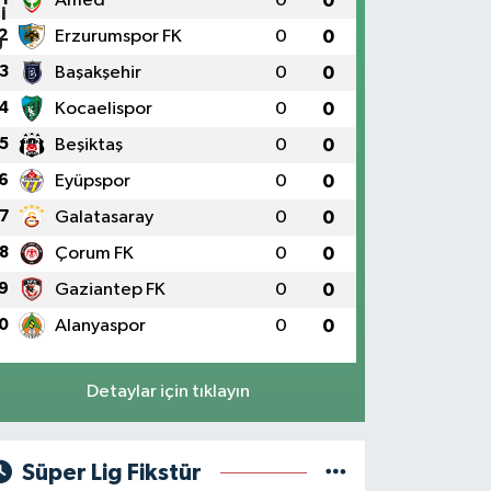
Amed
0
0
2
Erzurumspor FK
0
0
3
Başakşehir
0
0
4
Kocaelispor
0
0
5
Beşiktaş
0
0
6
Eyüpspor
0
0
7
Galatasaray
0
0
8
Çorum FK
0
0
9
Gaziantep FK
0
0
0
Alanyaspor
0
0
Detaylar için tıklayın
Süper Lig Fikstür