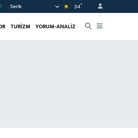
°
Serik
8
34
2
OR
TURİZM
YORUM-ANALİZ
8
3
4
18