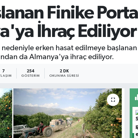
lanan Finike Porta
'ya İhraç Ediliyor
ı nedeniyle erken hasat edilmeye başlanan 
yandan da Almanya'ya ihraç ediliyor.
7
254
2 DK
YLAŞIM
GÖSTERIM
OKUNMA SÜRESI