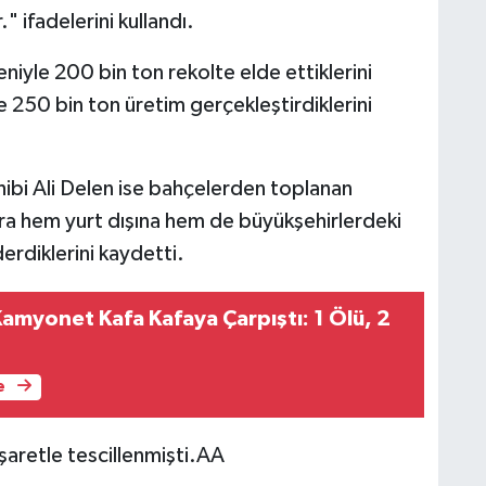
" ifadelerini kullandı.
eniyle 200 bin ton rekolte elde ettiklerini
 250 bin ton üretim gerçekleştirdiklerini
ahibi Ali Delen ise bahçelerden toplanan
nra hem yurt dışına hem de büyükşehirlerdeki
rdiklerini kaydetti.
Kamyonet Kafa Kafaya Çarpıştı: 1 Ölü, 2
e
işaretle tescillenmişti.AA