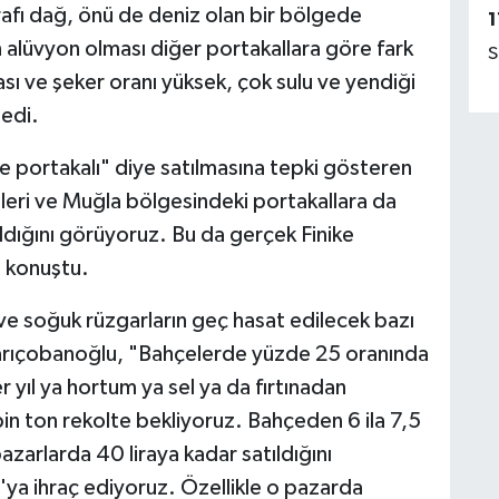
rafı dağ, önü de deniz olan bir bölgede
1
n alüvyon olması diğer portakallara göre fark
S
ası ve şeker oranı yüksek, çok sulu ve yendiği
edi.
ke portakalı" diye satılmasına tepki gösteren
eleri ve Muğla bölgesindeki portakallara da
ıldığını görüyoruz. Bu da gerçek Finike
e konuştu.
 ve soğuk rüzgarların geç hasat edilecek bazı
 Sarıçobanoğlu, "Bahçelerde yüzde 25 oranında
er yıl ya hortum ya sel ya da fırtınadan
bin ton rekolte bekliyoruz. Bahçeden 6 ila 7,5
 pazarlarda 40 liraya kadar satıldığını
'ya ihraç ediyoruz. Özellikle o pazarda