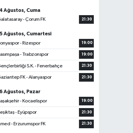
4 Ağustos, Cuma
alatasaray - Çorum FK
21:30
5 Ağustos, Cumartesi
onyaspor - Rizespor
19:00
asımpaşa - Trabzonspor
19:00
ençlerbirliği S.K. - Fenerbahçe
21:30
aziantep FK - Alanyaspor
21:30
6 Ağustos, Pazar
aşakşehir - Kocaelispor
19:00
eşiktaş - Eyüpspor
21:30
med - Erzurumspor FK
21:30