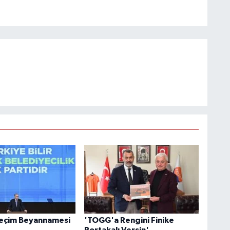
Seçim Beyannamesi
'TOGG'a Rengini Finike