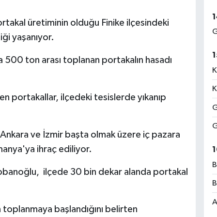
1
takal üretiminin olduğu Finike ilçesindeki
G
iği yaşanıyor.
1
500 ton arası toplanan portakalın hasadı
K
K
n portakallar, ilçedeki tesislerde yıkanıp
G
G
, Ankara ve İzmir başta olmak üzere iç pazara
anya'ya ihraç ediliyor.
1
B
çobanoğlu,
ilçede 30 bin dekar alanda portakal
B
A
n toplanmaya başlandığını belirten