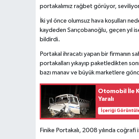
portakalımız rağbet görüyor, seviliyor.
İki yıl önce olumsuz hava koşulları ned
kaydeden Sarıçobanoğlu, geçen yıl ise
bildirdi.
Portakal ihracatı yapan bir firmanın s
portakalları yıkayıp paketledikten so
bazı manav ve büyük marketlere gönde
Otomobil İle 
Yaralı
İçeriği Görüntül
Finike Portakalı, 2008 yılında coğrafi 