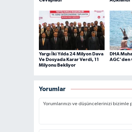
Cevapladı
Açıklandı
Yargı İki Yılda 24 Milyon Dava
DHA Muhab
Ve Dosyada Karar Verdi, 11
AGC'den 
Milyonu Bekliyor
Yorumlar