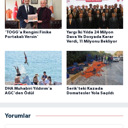
'TOGG'a Rengini Finike
Yargı İki Yılda 24 Milyon
Portakalı Versin'
Dava Ve Dosyada Karar
Verdi, 11 Milyonu Bekliyor
DHA Muhabiri Yıldırım'a
Serik'teki Kazada
AGC'den Ödül
Domatesler Yola Saçıldı
Yorumlar