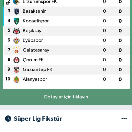
2
Erzurumspor FK
0
0
3
Başakşehir
0
0
4
Kocaelispor
0
0
5
Beşiktaş
0
0
6
Eyüpspor
0
0
7
Galatasaray
0
0
8
Çorum FK
0
0
9
Gaziantep FK
0
0
10
Alanyaspor
0
0
Detaylar için tıklayın
Süper Lig Fikstür