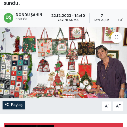
sundu.
DÖNDÜ ŞAHİN
22.12.2023 - 14:40
7
2
EDITÖR
YAYINLANMA
PAYLAŞIM
GÖST
Paylaş
-
+
A
A