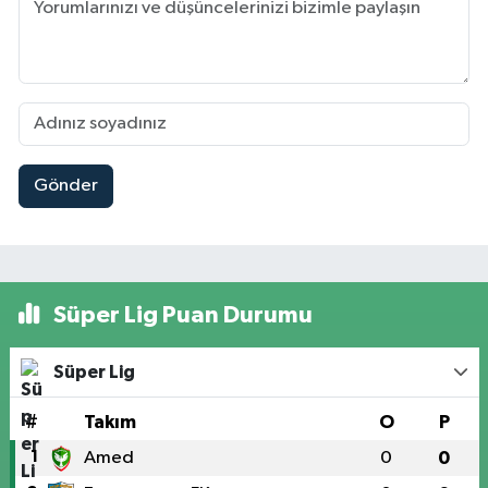
Gönder
Süper Lig Puan Durumu
Süper Lig
#
Takım
O
P
1
Amed
0
0