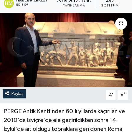
HABER MERKEZI
25.09.2017 - 17:42
492
EDITÖR
YAYINLANMA
GÖSTERIM
Paylaş
-
+
A
A
PERGE Antik Kenti'nden 60'lı yıllarda kaçırılan ve
2010'da İsviçre'de ele geçirildikten sonra 14
Eylül'de ait olduğu topraklara geri dönen Roma