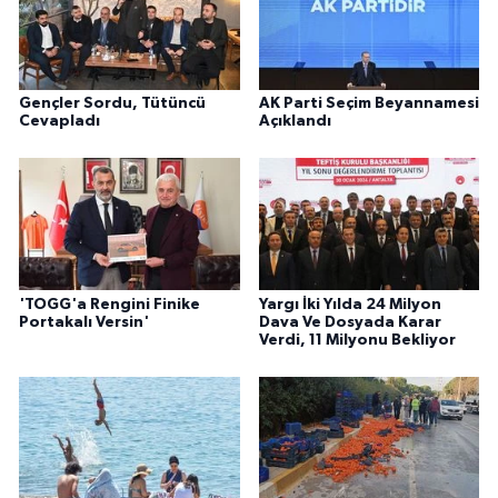
Gençler Sordu, Tütüncü
AK Parti Seçim Beyannamesi
Cevapladı
Açıklandı
'TOGG'a Rengini Finike
Yargı İki Yılda 24 Milyon
Portakalı Versin'
Dava Ve Dosyada Karar
Verdi, 11 Milyonu Bekliyor