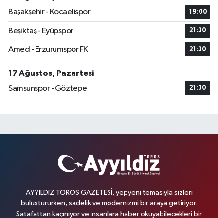
Başakşehir - Kocaelispor
19:00
Beşiktaş - Eyüpspor
21:30
Amed - Erzurumspor FK
21:30
17 Ağustos, Pazartesi
Samsunspor - Göztepe
21:30
AYYILDIZ TOROS GAZETESİ, yepyeni temasıyla sizleri
buluştururken, sadelik ve modernizmi bir araya getiriyor.
Şatafattan kaçınıyor ve insanlara haber okuyabilecekleri bir