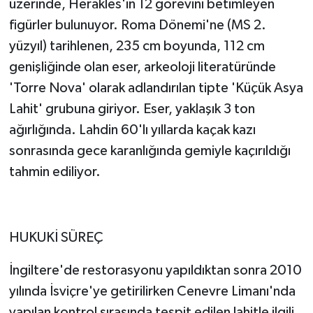
üzerinde, Herakles'in 12 görevini betimleyen
figürler bulunuyor. Roma Dönemi'ne (MS 2.
yüzyıl) tarihlenen, 235 cm boyunda, 112 cm
genişliğinde olan eser, arkeoloji literatüründe
'Torre Nova' olarak adlandırılan tipte 'Küçük Asya
Lahit' grubuna giriyor. Eser, yaklaşık 3 ton
ağırlığında. Lahdin 60'lı yıllarda kaçak kazı
sonrasında gece karanlığında gemiyle kaçırıldığı
tahmin ediliyor.
HUKUKİ SÜREÇ
İngiltere'de restorasyonu yapıldıktan sonra 2010
yılında İsviçre'ye getirilirken Cenevre Limanı'nda
yapılan kontrol sırasında tespit edilen lahitle ilgili