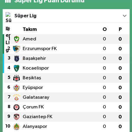
Süper Lig Puan Durumu
Süper Lig
#
Takım
O
P
1
Amed
0
0
2
Erzurumspor FK
0
0
3
Başakşehir
0
0
4
Kocaelispor
0
0
5
Beşiktaş
0
0
6
Eyüpspor
0
0
7
Galatasaray
0
0
8
Çorum FK
0
0
9
Gaziantep FK
0
0
10
Alanyaspor
0
0