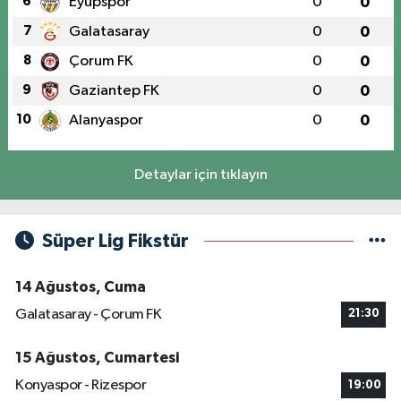
6
Eyüpspor
0
0
7
Galatasaray
0
0
8
Çorum FK
0
0
9
Gaziantep FK
0
0
10
Alanyaspor
0
0
Detaylar için tıklayın
Süper Lig Fikstür
14 Ağustos, Cuma
Galatasaray - Çorum FK
21:30
15 Ağustos, Cumartesi
Konyaspor - Rizespor
19:00