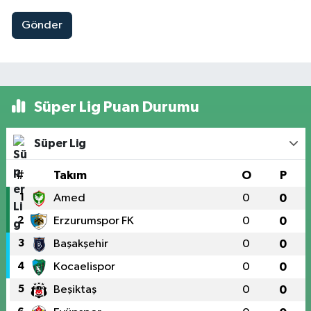
Gönder
Süper Lig Puan Durumu
Süper Lig
#
Takım
O
P
1
Amed
0
0
2
Erzurumspor FK
0
0
3
Başakşehir
0
0
4
Kocaelispor
0
0
5
Beşiktaş
0
0