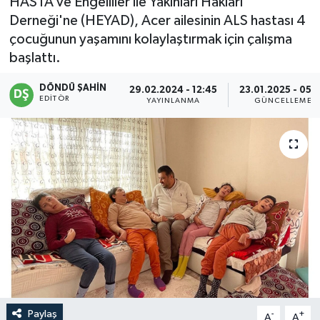
HASTA ve Engelliler ile Yakınları Hakları
Derneği'ne (HEYAD), Acer ailesinin ALS hastası 4
çocuğunun yaşamını kolaylaştırmak için çalışma
başlattı.
DÖNDÜ ŞAHİN
29.02.2024 - 12:45
23.01.2025 - 05:
EDITÖR
YAYINLANMA
GÜNCELLEME
Paylaş
-
+
A
A