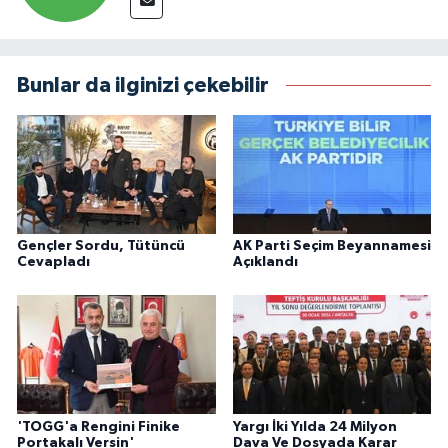
Bunlar da ilginizi çekebilir
Gençler Sordu, Tütüncü
AK Parti Seçim Beyannamesi
Cevapladı
Açıklandı
'TOGG'a Rengini Finike
Yargı İki Yılda 24 Milyon
Portakalı Versin'
Dava Ve Dosyada Karar