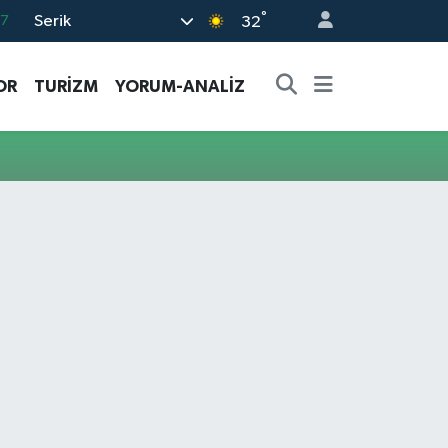
°
Serik
17
32
27
OR
TURİZM
YORUM-ANALİZ
35
59
19
.2