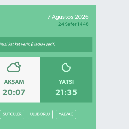
7 Ağustos 2026
24 Safer 1448
i kat kat verir. (Hadis-i şerif)
AKŞAM
YATSI
20:07
21:35
SÜTCÜLER
ULUBORLU
YALVAÇ