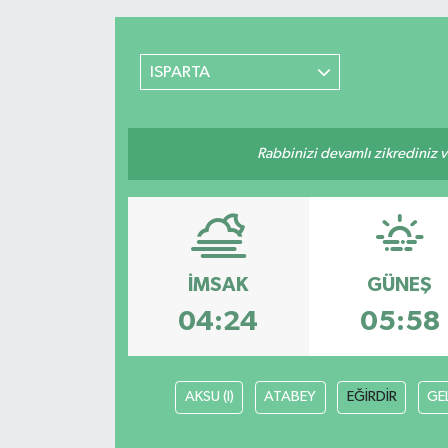
ISPARTA
Rabbinizi devamlı zikrediniz ve
İMSAK
GÜNEŞ
04:24
05:58
AKSU (I)
ATABEY
EĞİRDİR
GE