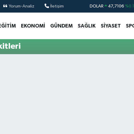
Yorum-Analiz
İletişim
DOLAR
47,7106
%0.
EURO
55,1652
%0.
EĞİTİM
EKONOMİ
GÜNDEM
SAĞLIK
SİYASET
SP
STERLİN
64,4046
%0.
GRAM ALTIN
6648.99
%2.
itleri
BİST100
13.773
%-
BITCOIN
65.130,04
%1