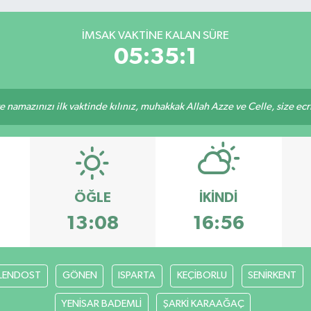
İMSAK VAKTINE KALAN SÜRE
05:35:1
 namazınızı ilk vaktinde kılınız, muhakkak Allah Azze ve Celle, size ecriniz
ÖĞLE
İKINDI
13:08
16:56
LENDOST
GÖNEN
ISPARTA
KEÇİBORLU
SENİRKENT
YENİSAR BADEMLİ
ŞARKİ KARAAĞAÇ