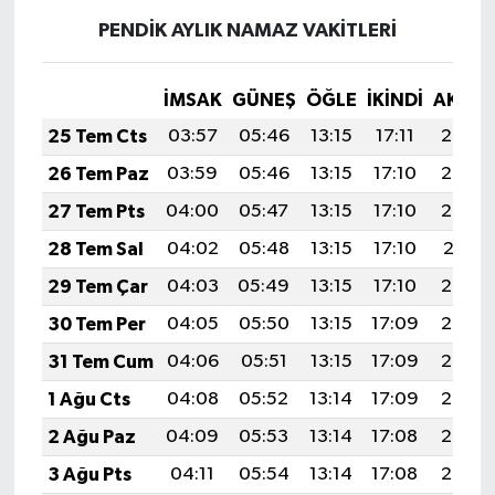
PENDİK AYLIK NAMAZ VAKITLERI
İMSAK
GÜNEŞ
ÖĞLE
İKINDI
AKŞA
25 Tem Cts
03:57
05:46
13:15
17:11
20:34
26 Tem Paz
03:59
05:46
13:15
17:10
20:33
27 Tem Pts
04:00
05:47
13:15
17:10
20:32
28 Tem Sal
04:02
05:48
13:15
17:10
20:31
29 Tem Çar
04:03
05:49
13:15
17:10
20:30
30 Tem Per
04:05
05:50
13:15
17:09
20:29
31 Tem Cum
04:06
05:51
13:15
17:09
20:28
1 Ağu Cts
04:08
05:52
13:14
17:09
20:27
2 Ağu Paz
04:09
05:53
13:14
17:08
20:26
3 Ağu Pts
04:11
05:54
13:14
17:08
20:25