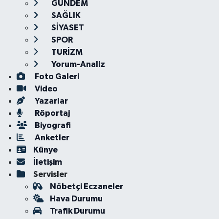
GÜNDEM
SAĞLIK
SİYASET
SPOR
TURİZM
Yorum-Analiz
Foto Galeri
Video
Yazarlar
Röportaj
Biyografi
Anketler
Künye
İletişim
Servisler
Nöbetçi Eczaneler
Hava Durumu
Trafik Durumu