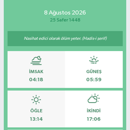
8 Ağustos 2026
25 Safer 1448
Nasihat edici olarak ölüm yeter. (Hadis-i şerif)
İMSAK
GÜNEŞ
04:18
05:59
ÖĞLE
İKINDI
13:14
17:06