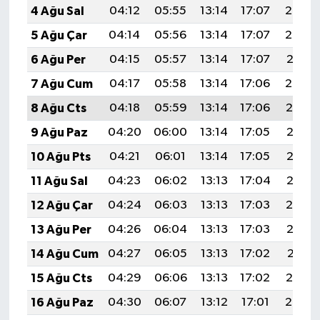
4 Ağu Sal
04:12
05:55
13:14
17:07
20:24
5 Ağu Çar
04:14
05:56
13:14
17:07
20:22
6 Ağu Per
04:15
05:57
13:14
17:07
20:21
7 Ağu Cum
04:17
05:58
13:14
17:06
20:20
8 Ağu Cts
04:18
05:59
13:14
17:06
20:19
9 Ağu Paz
04:20
06:00
13:14
17:05
20:18
10 Ağu Pts
04:21
06:01
13:14
17:05
20:16
11 Ağu Sal
04:23
06:02
13:13
17:04
20:15
12 Ağu Çar
04:24
06:03
13:13
17:03
20:14
13 Ağu Per
04:26
06:04
13:13
17:03
20:12
14 Ağu Cum
04:27
06:05
13:13
17:02
20:11
15 Ağu Cts
04:29
06:06
13:13
17:02
20:10
16 Ağu Paz
04:30
06:07
13:12
17:01
20:08