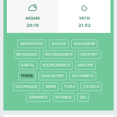
AKŞAM
YATSI
20:19
21:52
ARNAVUTKOY
AVCILAR
BAŞAKŞEHİR
BEYLİKDÜZÜ
BÜYÜKÇEKMECE
ESENYURT
KARTAL
KÜÇÜKÇEKMECE
MALTEPE
PENDİK
SANCAKTEPE
SULTANBEYLİ
SULTANGAZİ
SİLİVRİ
TUZLA
ÇATALCA
ÇEKMEKÖY
İSTANBUL
ŞİLE