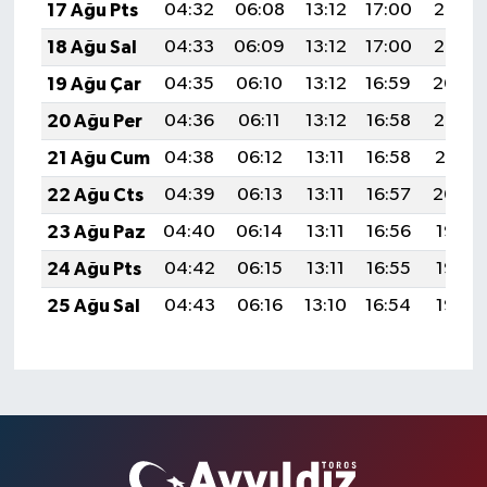
17 Ağu Pts
04:32
06:08
13:12
17:00
20:07
18 Ağu Sal
04:33
06:09
13:12
17:00
20:05
19 Ağu Çar
04:35
06:10
13:12
16:59
20:04
20 Ağu Per
04:36
06:11
13:12
16:58
20:02
21 Ağu Cum
04:38
06:12
13:11
16:58
20:01
22 Ağu Cts
04:39
06:13
13:11
16:57
20:00
23 Ağu Paz
04:40
06:14
13:11
16:56
19:58
24 Ağu Pts
04:42
06:15
13:11
16:55
19:57
25 Ağu Sal
04:43
06:16
13:10
16:54
19:55