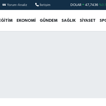
Yorum-Analiz
İletişim
DOLAR
47,7436
%0.
EURO
55,2510
%0.
EĞİTİM
EKONOMİ
GÜNDEM
SAĞLIK
SİYASET
SP
STERLİN
64,4811
%0.
GRAM ALTIN
6660.55
%0.
BİST100
13.779
%-
BITCOIN
64.959,79
%1.