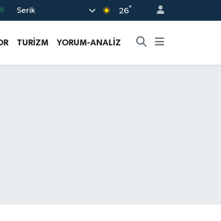
°
Serik
18
26
32
OR
TURİZM
YORUM-ANALİZ
38
03
14
11