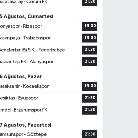
alatasaray - Çorum FK
21:30
5 Ağustos, Cumartesi
onyaspor - Rizespor
19:00
asımpaşa - Trabzonspor
19:00
ençlerbirliği S.K. - Fenerbahçe
21:30
aziantep FK - Alanyaspor
21:30
6 Ağustos, Pazar
aşakşehir - Kocaelispor
19:00
eşiktaş - Eyüpspor
21:30
med - Erzurumspor FK
21:30
7 Ağustos, Pazartesi
amsunspor - Göztepe
21:30