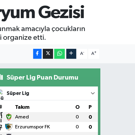
ryum Gezisi
sunmak amacıyla çocukların
 organize etti.
-
+
A
A
Süper Lig Puan Durumu
Süper Lig
#
Takım
O
P
1
Amed
0
0
2
Erzurumspor FK
0
0