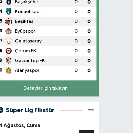
3
Başakşehir
0
0
4
Kocaelispor
0
0
5
Beşiktaş
0
0
6
Eyüpspor
0
0
7
Galatasaray
0
0
8
Çorum FK
0
0
9
Gaziantep FK
0
0
0
Alanyaspor
0
0
Detaylar için tıklayın
Süper Lig Fikstür
4 Ağustos, Cuma