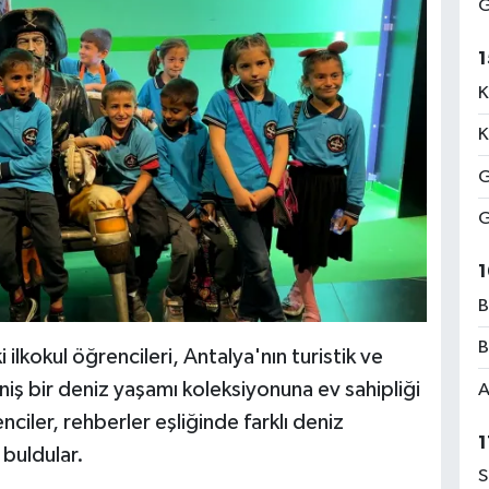
G
1
K
K
G
G
1
B
B
ilkokul öğrencileri, Antalya'nın turistik ve
iş bir deniz yaşamı koleksiyonuna ev sahipliği
A
ciler, rehberler eşliğinde farklı deniz
1
 buldular.
S