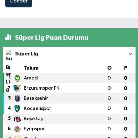
Gönder
Süper Lig Puan Durumu
Süper Lig
#
Takım
O
P
1
Amed
0
0
2
Erzurumspor FK
0
0
3
Başakşehir
0
0
4
Kocaelispor
0
0
5
Beşiktaş
0
0
6
Eyüpspor
0
0