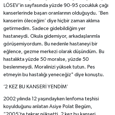
LÖSEV’in sayfasında yüzde 90-95 çocukluk çağı
kanserlerinde başarı oranlarının olduğuydu. ‘Ben
kanserim öleceğim’ diye hiçbir zaman aklıma
getirmedim. Sadece gidebildiğim yer
hastaneydi. Okula gidemiyor, arkadaşlarımla
görüşemiyordum. Bu nedenle hastaneyi bir
eğlence, gezme merkezi olarak düşündüm. Bu
hastalıkta yüzde 50 moralse, yüzde 50
beslenmeydi. Moralinizi yüksek tutun. Pes
etmeyin bu hastalığı yeneceğiz" diye konuştu.
‘2 KEZ BU KANSERİ YENDİM’
2002 yılında 12 yaşındayken lenfoma teşhisi
koyulduğunu anlatan Asiye Polat Begüm,
“2005’te tekrar nüksetti. 2 kez bu kanseri