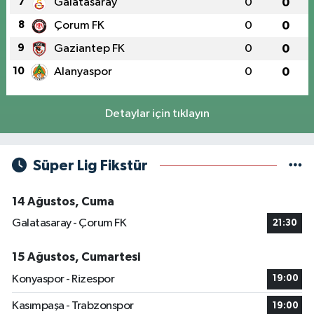
7
Galatasaray
0
0
8
Çorum FK
0
0
9
Gaziantep FK
0
0
10
Alanyaspor
0
0
Detaylar için tıklayın
Süper Lig Fikstür
14 Ağustos, Cuma
Galatasaray - Çorum FK
21:30
15 Ağustos, Cumartesi
Konyaspor - Rizespor
19:00
Kasımpaşa - Trabzonspor
19:00