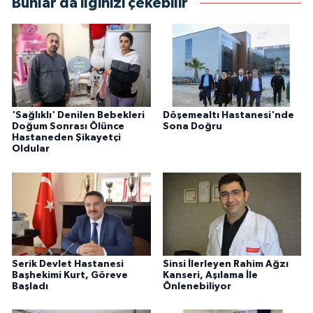
Bunlar da ilginizi çekebilir
'Sağlıklı' Denilen Bebekleri
Döşemealtı Hastanesi'nde
Doğum Sonrası Ölünce
Sona Doğru
Hastaneden Şikayetçi
Oldular
Serik Devlet Hastanesi
Sinsi İlerleyen Rahim Ağzı
Başhekimi Kurt, Göreve
Kanseri, Aşılama İle
Başladı
Önlenebiliyor