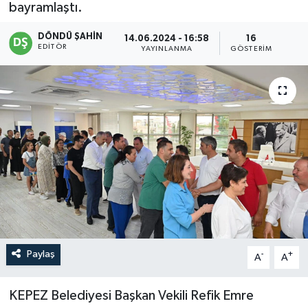
bayramlaştı.
DÖNDÜ ŞAHİN
14.06.2024 - 16:58
16
EDITÖR
YAYINLANMA
GÖSTERIM
Paylaş
-
+
A
A
KEPEZ Belediyesi Başkan Vekili Refik Emre