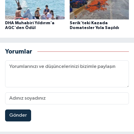
DHA Muhabiri Yıldırım'a
Serik'teki Kazada
AGC'den Ödül
Domatesler Yola Saçıldı
Yorumlar
Gönder