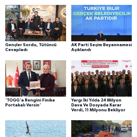
Gençler Sordu, Tütüncü
AK Parti Seçim Beyannamesi
Cevapladı
Açıklandı
'TOGG'a Rengini Finike
Yargı İki Yılda 24 Milyon
Portakalı Versin'
Dava Ve Dosyada Karar
Verdi, 11 Milyonu Bekliyor