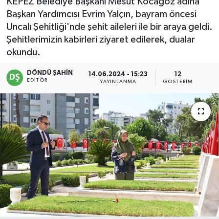
KEPEZ Belediye Başkanı Mesut Kocagöz adına
Başkan Yardımcısı Evrim Yalçın, bayram öncesi
Uncalı Şehitliği'nde şehit aileleri ile bir araya geldi.
Şehitlerimizin kabirleri ziyaret edilerek, dualar
okundu.
DÖNDÜ ŞAHİN
14.06.2024 - 15:23
12
EDITÖR
YAYINLANMA
GÖSTERIM