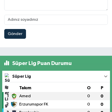
Gönder
Süper Lig Puan Durumu
Süper Lig
#
Takım
O
P
1
Amed
0
0
2
Erzurumspor FK
0
0