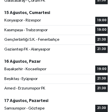
Galatasaray - Çorum FK
21:30
15 Ağustos, Cumartesi
Konyaspor - Rizespor
19:00
Kasımpaşa - Trabzonspor
19:00
Gençlerbirliği S.K. - Fenerbahçe
21:30
Gaziantep FK - Alanyaspor
21:30
16 Ağustos, Pazar
Başakşehir - Kocaelispor
19:00
Beşiktaş - Eyüpspor
21:30
Amed - Erzurumspor FK
21:30
17 Ağustos, Pazartesi
Samsunspor - Göztepe
21:30