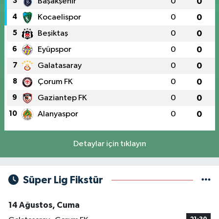
3
Başakşehir
0
0
4
Kocaelispor
0
0
5
Beşiktaş
0
0
6
Eyüpspor
0
0
7
Galatasaray
0
0
8
Çorum FK
0
0
9
Gaziantep FK
0
0
10
Alanyaspor
0
0
Detaylar için tıklayın
Süper Lig Fikstür
14 Ağustos, Cuma