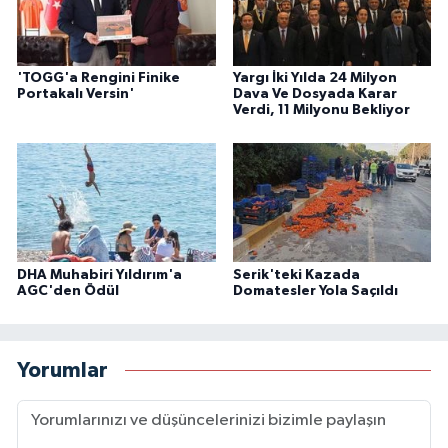
'TOGG'a Rengini Finike
Yargı İki Yılda 24 Milyon
Portakalı Versin'
Dava Ve Dosyada Karar
Verdi, 11 Milyonu Bekliyor
DHA Muhabiri Yıldırım'a
Serik'teki Kazada
AGC'den Ödül
Domatesler Yola Saçıldı
Yorumlar