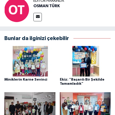
EDITÖR HAKKINDA
OSMAN TÜRK
Bunlar da ilginizi çekebilir
Miniklerin Karne Sevinci
Ekiz: “Başarılı Bir Şekilde
Tamamladık”