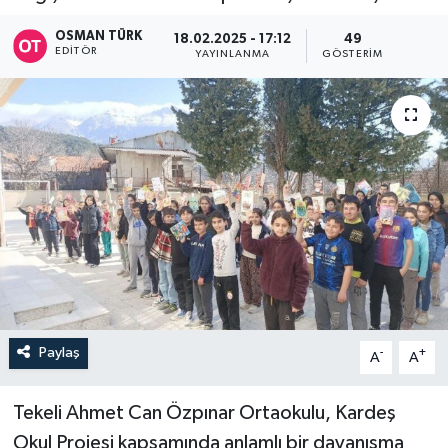
OSMAN TÜRK
18.02.2025 - 17:12
49
EDITÖR
YAYINLANMA
GÖSTERIM
Paylaş
-
+
A
A
Tekeli Ahmet Can Özpınar Ortaokulu, Kardeş
Okul Projesi kapsamında anlamlı bir dayanışma