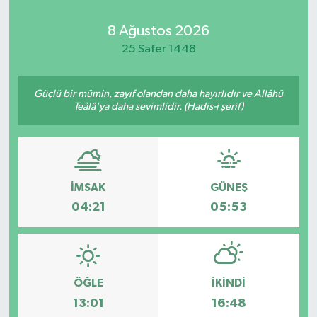
8 Ağustos 2026
25 Safer 1448
Güçlü bir mümin, zayıf olandan daha hayırlıdır ve Allâhü
Teâlâ'ya daha sevimlidir. (Hadis-i şerif)
İMSAK
GÜNEŞ
04:21
05:53
ÖĞLE
İKINDI
13:01
16:48