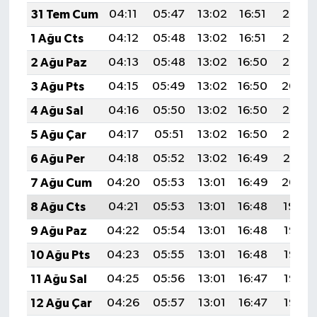
31 Tem Cum
04:11
05:47
13:02
16:51
20:07
1 Ağu Cts
04:12
05:48
13:02
16:51
20:06
2 Ağu Paz
04:13
05:48
13:02
16:50
20:05
3 Ağu Pts
04:15
05:49
13:02
16:50
20:04
4 Ağu Sal
04:16
05:50
13:02
16:50
20:03
5 Ağu Çar
04:17
05:51
13:02
16:50
20:02
6 Ağu Per
04:18
05:52
13:02
16:49
20:01
7 Ağu Cum
04:20
05:53
13:01
16:49
20:00
8 Ağu Cts
04:21
05:53
13:01
16:48
19:59
9 Ağu Paz
04:22
05:54
13:01
16:48
19:58
10 Ağu Pts
04:23
05:55
13:01
16:48
19:57
11 Ağu Sal
04:25
05:56
13:01
16:47
19:56
12 Ağu Çar
04:26
05:57
13:01
16:47
19:55