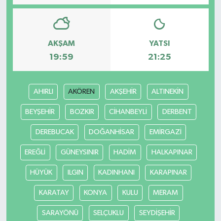
AKŞAM
YATSI
19:59
21:25
AHIRLI
AKÖREN
AKŞEHİR
ALTINEKİN
BEYŞEHİR
BOZKIR
CİHANBEYLİ
DERBENT
DEREBUCAK
DOĞANHİSAR
EMİRGAZİ
EREĞLİ
GÜNEYSINIR
HADİM
HALKAPINAR
HÜYÜK
ILGIN
KADINHANI
KARAPINAR
KARATAY
KONYA
KULU
MERAM
SARAYÖNÜ
SELÇUKLU
SEYDİŞEHİR