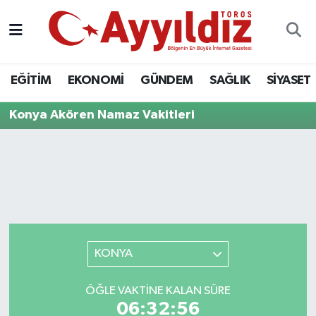
EĞİTİM
EKONOMİ
GÜNDEM
SAĞLIK
SİYASET
Konya Akören Namaz Vakitleri
KONYA
ÖĞLE VAKTINE KALAN SÜRE
06:32:56