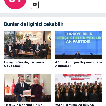
Bunlar da ilginizi çekebilir
Gençler Sordu, Tütüncü
AK Parti Seçim Beyannamesi
Cevapladı
Açıklandı
'TOGG'a Rengini Finike
Yargı İki Yılda 24 Milyon