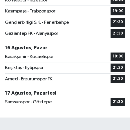
Konyaspor - Rizespor
Kasımpaşa - Trabzonspor
19:00
Gençlerbirliği S.K. - Fenerbahçe
21:30
Gaziantep FK - Alanyaspor
21:30
16 Ağustos, Pazar
Başakşehir - Kocaelispor
19:00
Beşiktaş - Eyüpspor
21:30
Amed - Erzurumspor FK
21:30
17 Ağustos, Pazartesi
Samsunspor - Göztepe
21:30