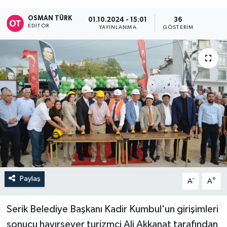
OSMAN TÜRK
01.10.2024 - 15:01
36
EDITÖR
YAYINLANMA
GÖSTERIM
Paylaş
-
+
A
A
Serik Belediye Başkanı Kadir Kumbul'un girişimleri
sonucu hayırsever turizmci Ali Akkanat tarafından