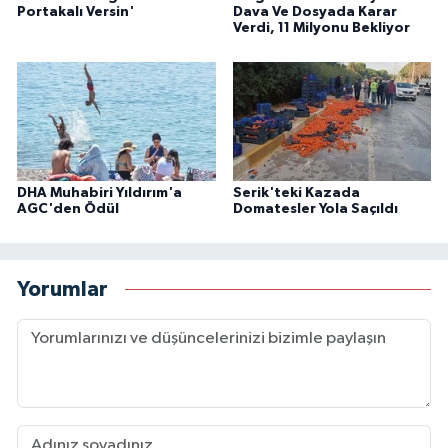
Portakalı Versin'
Dava Ve Dosyada Karar
Verdi, 11 Milyonu Bekliyor
DHA Muhabiri Yıldırım'a
Serik'teki Kazada
AGC'den Ödül
Domatesler Yola Saçıldı
Yorumlar