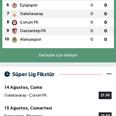
6
Eyüpspor
0
0
7
Galatasaray
0
0
8
Çorum FK
0
0
9
Gaziantep FK
0
0
10
Alanyaspor
0
0
Detaylar için tıklayın
Süper Lig Fikstür
14 Ağustos, Cuma
Galatasaray - Çorum FK
21:30
15 Ağustos, Cumartesi
19:00