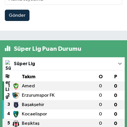
Gönder
Süper Lig Puan Durumu
Süper Lig
#
Takım
O
P
1
Amed
0
0
2
Erzurumspor FK
0
0
3
Başakşehir
0
0
4
Kocaelispor
0
0
5
Beşiktaş
0
0