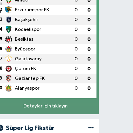
Amed
0
0
2
Erzurumspor FK
0
0
3
Başakşehir
0
0
4
Kocaelispor
0
0
5
Beşiktaş
0
0
6
Eyüpspor
0
0
7
Galatasaray
0
0
8
Çorum FK
0
0
9
Gaziantep FK
0
0
0
Alanyaspor
0
0
Detaylar için tıklayın
Süper Lig Fikstür