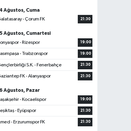
4 Ağustos, Cuma
alatasaray - Çorum FK
21:30
5 Ağustos, Cumartesi
onyaspor - Rizespor
19:00
asımpaşa - Trabzonspor
19:00
ençlerbirliği S.K. - Fenerbahçe
21:30
aziantep FK - Alanyaspor
21:30
6 Ağustos, Pazar
aşakşehir - Kocaelispor
19:00
eşiktaş - Eyüpspor
21:30
med - Erzurumspor FK
21:30