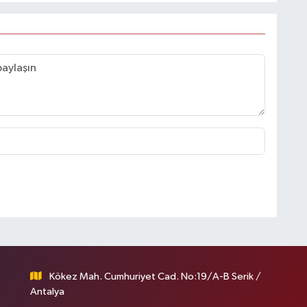
Kökez Mah. Cumhuriyet Cad. No:19/A-B Serik /
Antalya