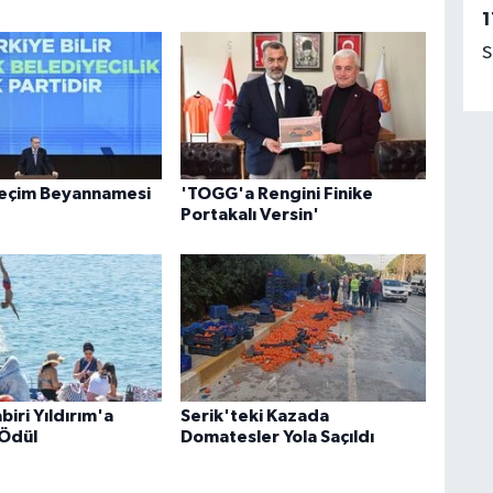
1
S
Seçim Beyannamesi
'TOGG'a Rengini Finike
Portakalı Versin'
iri Yıldırım'a
Serik'teki Kazada
Ödül
Domatesler Yola Saçıldı