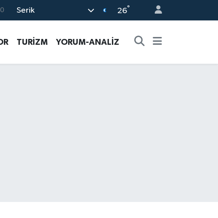
°
Serik
0
26
08
OR
TURİZM
YORUM-ANALİZ
0
5
0
63