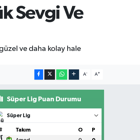
k Sevgi Ve
güzel ve daha kolay hale
-
+
A
A
Süper Lig Puan Durumu
Süper Lig
#
Takım
O
P
1