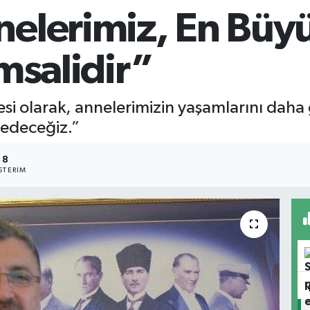
elerimiz, En Büyü
msalidir”
si olarak, annelerimizin yaşamlarını daha 
 edeceğiz.”
8
TERIM