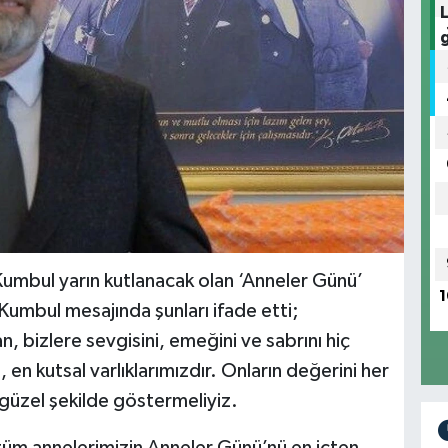
Kumbul yarın kutlanacak olan ‘Anneler Günü’
1
Kumbul mesajında şunları ifade etti;
, bizlere sevgisini, emeğini ve sabrını hiç
en kutsal varlıklarımızdır. Onların değerini her
 güzel şekilde göstermeliyiz.
tüm annelerimizin Anneler Günü’nü en içten