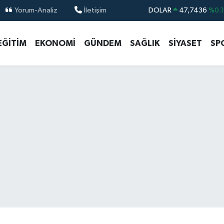
Yorum-Analiz
İletişim
DOLAR
47,7436
%0.1
EURO
55,2510
%0.3
EĞİTİM
EKONOMİ
GÜNDEM
SAĞLIK
SİYASET
SP
STERLİN
64,4811
%0.3
GRAM ALTIN
6660.55
%0.0
BİST100
13.779
%-1
BITCOIN
64.944,08
%-0.