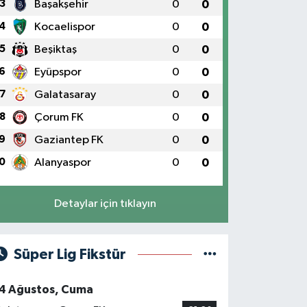
3
Başakşehir
0
0
4
Kocaelispor
0
0
5
Beşiktaş
0
0
6
Eyüpspor
0
0
7
Galatasaray
0
0
8
Çorum FK
0
0
9
Gaziantep FK
0
0
0
Alanyaspor
0
0
Detaylar için tıklayın
Süper Lig Fikstür
4 Ağustos, Cuma