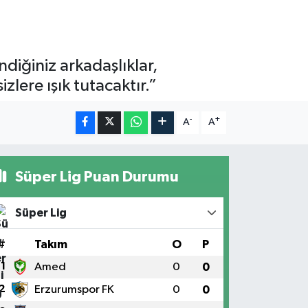
diğiniz arkadaşlıklar,
zlere ışık tutacaktır.”
-
+
A
A
Süper Lig Puan Durumu
Süper Lig
#
Takım
O
P
1
Amed
0
0
2
Erzurumspor FK
0
0