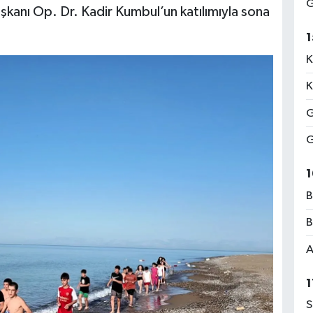
G
 Başkanı Op. Dr. Kadir Kumbul’un katılımıyla sona
1
K
K
G
G
1
B
B
A
1
S