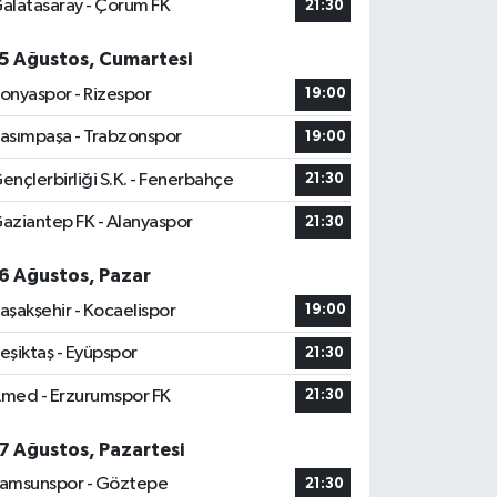
alatasaray - Çorum FK
21:30
5 Ağustos, Cumartesi
onyaspor - Rizespor
19:00
asımpaşa - Trabzonspor
19:00
ençlerbirliği S.K. - Fenerbahçe
21:30
aziantep FK - Alanyaspor
21:30
6 Ağustos, Pazar
aşakşehir - Kocaelispor
19:00
eşiktaş - Eyüpspor
21:30
med - Erzurumspor FK
21:30
7 Ağustos, Pazartesi
amsunspor - Göztepe
21:30