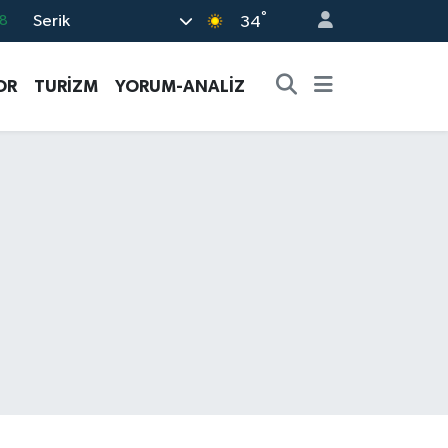
°
Serik
8
34
2
OR
TURİZM
YORUM-ANALİZ
8
3
4
18