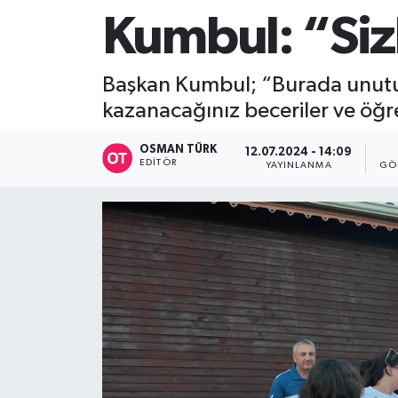
Kumbul: “Sizl
Başkan Kumbul; “Burada unutulma
kazanacağınız beceriler ve öğren
OSMAN TÜRK
12.07.2024 - 14:09
EDITÖR
YAYINLANMA
GÖ