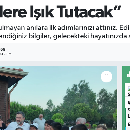
ere Işık Tutacak”
yan anılara ilk adımlarınızı attınız. Edin
diğiniz bilgiler, gelecekteki hayatınızda si
69
STERIM