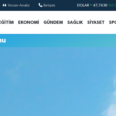
Yorum-Analiz
İletişim
DOLAR
47,7436
%0.
EURO
55,2510
%0.
EĞİTİM
EKONOMİ
GÜNDEM
SAĞLIK
SİYASET
SP
STERLİN
64,4811
%0.
GRAM ALTIN
6660.55
%0.
mu
BİST100
13.779
%-
BITCOIN
64.960,21
%0.