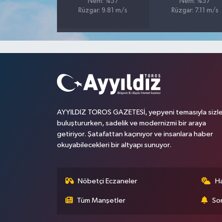
Nem: %57
Nem: %57
Rüzgar: 9.81 m/s
Rüzgar: 7.11 m/s
AYYILDIZ TOROS GAZETESİ, yepyeni temasıyla sizle
buluştururken, sadelik ve modernizmi bir araya
getiriyor. Şatafattan kaçınıyor ve insanlara haber
okuyabilecekleri bir altyapı sunuyor.
Nöbetçi Eczaneler
H
Tüm Manşetler
Son