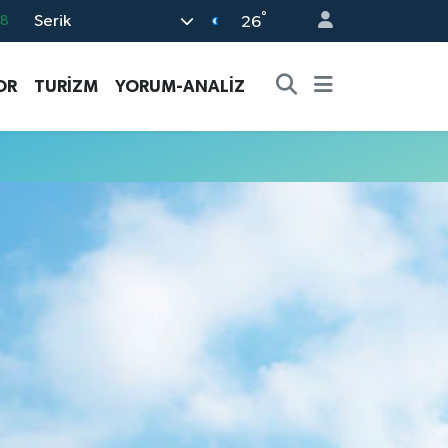
°
Serik
18
26
32
OR
TURİZM
YORUM-ANALİZ
38
03
14
87