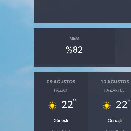
NEM
%82
09 AĞUSTOS
10 AĞUSTOS
PAZAR
PAZARTESI
°
°
22
22
Güneşli
Güneşli