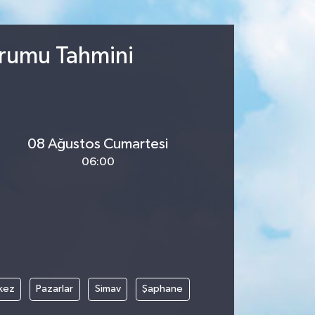
urumu Tahmini
08 Ağustos Cumartesi
06:00
kez
Pazarlar
Simav
Şaphane