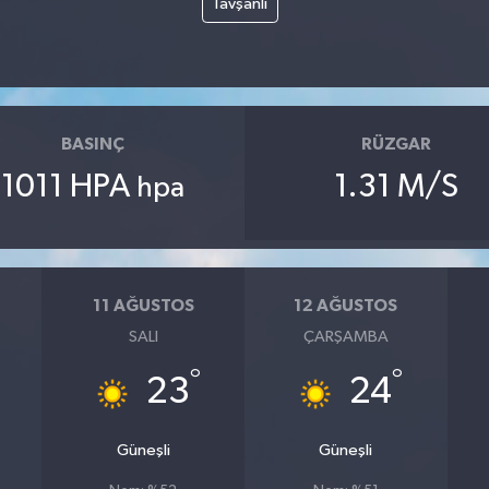
Tavşanlı
BASINÇ
RÜZGAR
1011 HPA
1.31 M/S
hpa
11 AĞUSTOS
12 AĞUSTOS
SALI
ÇARŞAMBA
°
°
23
24
Güneşli
Güneşli