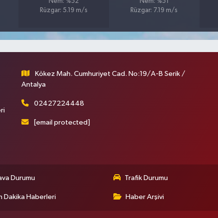
Nem: %52
Nem: %51
Rüzgar: 5.19 m/s
Rüzgar: 7.19 m/s
Kökez Mah. Cumhuriyet Cad. No:19/A-B Serik /
Antalya
02427224448
ri
[email protected]
ava Durumu
Trafik Durumu
 Dakika Haberleri
Haber Arşivi