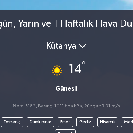
ün, Yarın ve 1 Haftalık Hava D
Kütahya
°
14
Güneşli
Nem: %82, Basınç: 1011 hpa hPa, Rüzgar: 1.31 m/s
Domaniç
Dumlupınar
Emet
Gediz
Hisarcık
Mer