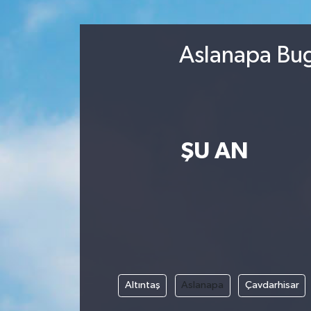
Aslanapa Bug
ŞU AN
Altıntaş
Aslanapa
Çavdarhisar